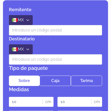
Remitente
MX
Destinatario
MX
Tipo de paquete
Sobre
Caja
Tarima
Medidas
cm
cm