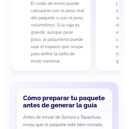
El costo de envío puede
La cob
calcularse con el peso real
y Tapa
del paquete o con el peso
según 
volumétrico. Si la caja es
de rec
grande, aunque pese
entreg
poco, la paquetería puede
cada p
usar el espacio que ocupa
es imp
para definir la tarifa de
ruta a
envío nacional.
guía d
Cómo preparar tu paquete
antes de generar la guía
Antes de enviar de Sonora a Tapachula,
revisa que el paquete esté bien cerrado,