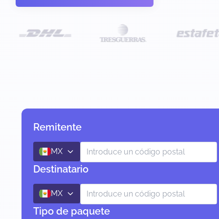
Remitente
MX
Destinatario
MX
Tipo de paquete