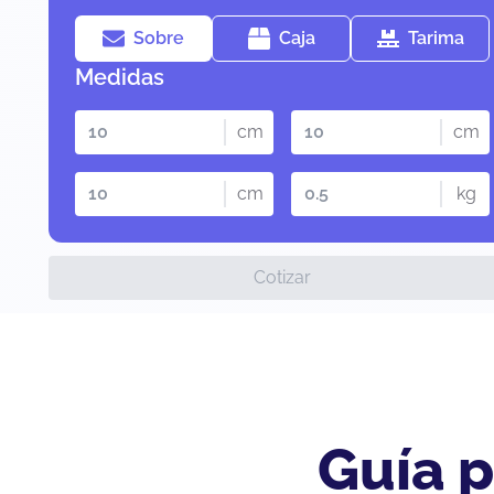
Sobre
Caja
Tarima
Medidas
cm
cm
cm
kg
Cotizar
Guía p