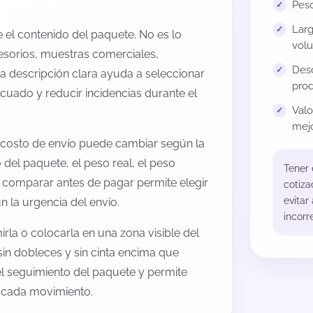
Peso
Larg
el contenido del paquete. No es lo
volu
esorios, muestras comerciales,
Desc
na descripción clara ayuda a seleccionar
prod
cuado y reducir incidencias durante el
Val
mejo
 costo de envío puede cambiar según la
 del paquete, el peso real, el peso
Tener
, comparar antes de pagar permite elegir
cotiza
evitar
 la urgencia del envío.
incorr
rla o colocarla en una zona visible del
sin dobleces y sin cinta encima que
 el seguimiento del paquete y permite
a cada movimiento.