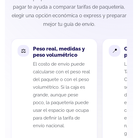
pagar te ayuda a comparar tarifas de paquetería,
elegir una opción económica o express y preparar
mejor tu guía de envío.
Peso real, medidas y
Cobe
peso volumétrico
paque
El costo de envío puede
La cob
calcularse con el peso real
Tamaul
del paquete o con el peso
Cabada
volumétrico. Si la caja es
según 
grande, aunque pese
de rec
poco, la paquetería puede
entreg
usar el espacio que ocupa
cada p
para definir la tarifa de
es imp
envío nacional.
ruta a
guía d