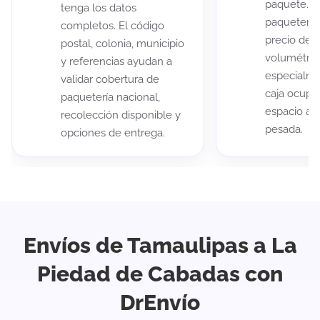
paquete. A
tenga los datos
paqueterías
completos. El código
precio de 
postal, colonia, municipio
volumétric
y referencias ayudan a
especialme
validar cobertura de
caja ocup
paquetería nacional,
espacio au
recolección disponible y
pesada.
opciones de entrega.
Envíos de Tamaulipas a La
Piedad de Cabadas con
DrEnvío