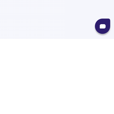
Recursos
Destinos
Políticas
Envíos
Paqueterías
Integraciones
Contacto
Paqueterías
AMPM
99minutos
iVoy