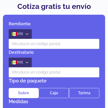
Cotiza gratis tu envío
Remitente
MX
Destinatario
MX
Tipo de paquete
Sobre
Caja
Tarima
Medidas