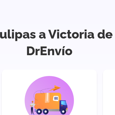
lipas a Victoria d
DrEnvío