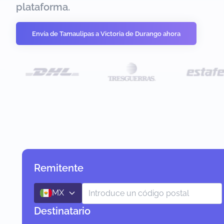
plataforma.
Envía de Tamaulipas a Victoria de Durango ahora
Remitente
MX
Destinatario