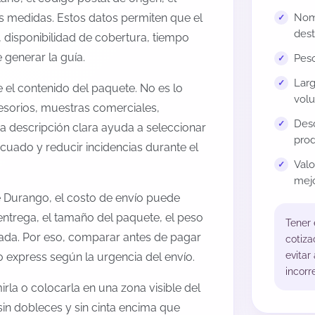
us medidas. Estos datos permiten que el
Nomb
dest
 disponibilidad de cobertura, tiempo
generar la guía.
Peso
Larg
el contenido del paquete. No es lo
volu
esorios, muestras comerciales,
Desc
na descripción clara ayuda a seleccionar
prod
cuado y reducir incidencias durante el
Val
mejo
e Durango, el costo de envío puede
entrega, el tamaño del paquete, el peso
Tener
onada. Por eso, comparar antes de pagar
cotiza
evitar
o express según la urgencia del envío.
incorr
rla o colocarla en una zona visible del
sin dobleces y sin cinta encima que