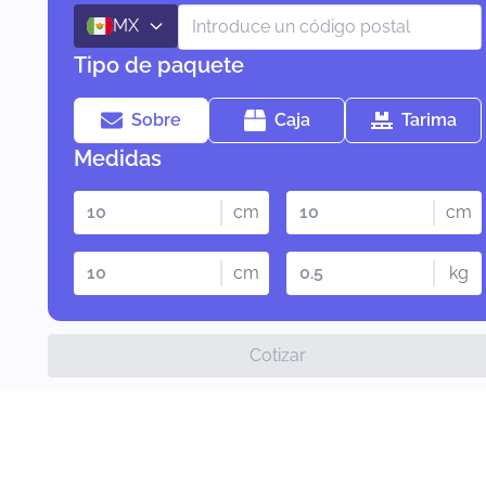
MX
Tipo de paquete
Sobre
Caja
Tarima
Medidas
cm
cm
cm
kg
Cotizar