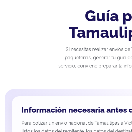
Guía p
Tamaulip
Si necesitas realizar envíos d
paqueterías, generar tu guía d
servicio, conviene preparar la inf
Información necesaria antes d
Para cotizar un envío nacional de Tamaulipas a Vic
listos los datos del remitente, los datos del destina