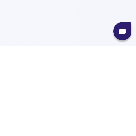
Recursos
Destinos
Políticas
Envíos
Paqueterías
Integraciones
Contacto
Paqueterías
AMPM
99minutos
iVoy