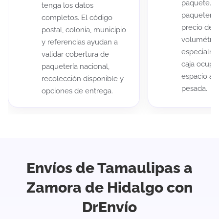
paquete. A
tenga los datos
paqueterías
completos. El código
precio de 
postal, colonia, municipio
volumétric
y referencias ayudan a
especialme
validar cobertura de
caja ocup
paquetería nacional,
espacio au
recolección disponible y
pesada.
opciones de entrega.
Envíos de Tamaulipas a
Zamora de Hidalgo con
DrEnvío