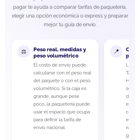
pagar te ayuda a comparar tarifas de paquetería,
elegir una opción económica o express y preparar
mejor tu guía de envío.
Peso real, medidas y
Cobe
peso volumétrico
paque
El costo de envío puede
La cob
calcularse con el peso real
Tamau
del paquete o con el peso
Hidalg
volumétrico. Si la caja es
según 
grande, aunque pese
de rec
poco, la paquetería puede
entreg
usar el espacio que ocupa
cada p
para definir la tarifa de
es imp
envío nacional.
ruta a
guía d