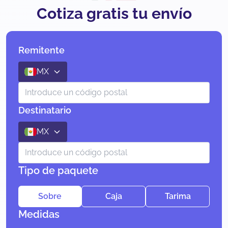
Cotiza gratis tu envío
Remitente
MX
Destinatario
MX
Tipo de paquete
Sobre
Caja
Tarima
Medidas