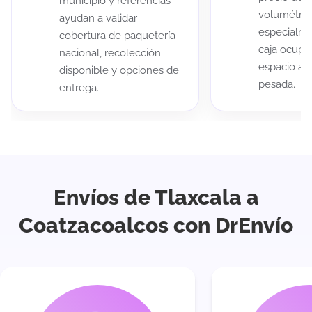
municipio y referencias
volumétric
ayudan a validar
especialme
cobertura de paquetería
caja ocup
nacional, recolección
espacio au
disponible y opciones de
pesada.
entrega.
Envíos de Tlaxcala a
Coatzacoalcos con DrEnvío