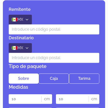
Remitente
MX
Destinatario
MX
Tipo de paquete
Sobre
Caja
Tarima
Medidas
cm
cm