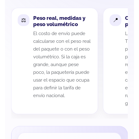
Peso real, medidas y
Cobe
peso volumétrico
paque
El costo de envío puede
La cob
calcularse con el peso real
Tlaxca
del paquete o con el peso
puede 
volumétrico. Si la caja es
postal
grande, aunque pese
recole
poco, la paquetería puede
entreg
usar el espacio que ocupa
cada p
para definir la tarifa de
es imp
envío nacional.
ruta a
guía d