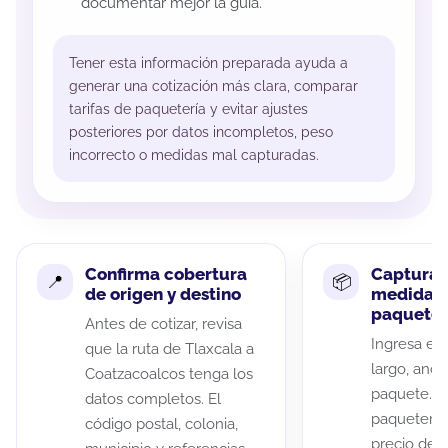
documentar mejor la guía.
Tener esta información preparada ayuda a
generar una cotización más clara, comparar
tarifas de paquetería y evitar ajustes
posteriores por datos incompletos, peso
incorrecto o medidas mal capturadas.
Confirma cobertura
Captura 
de origen y destino
medidas 
paquete
Antes de cotizar, revisa
Ingresa el 
que la ruta de Tlaxcala a
largo, anch
Coatzacoalcos tenga los
paquete. A
datos completos. El
paqueterías
código postal, colonia,
precio de 