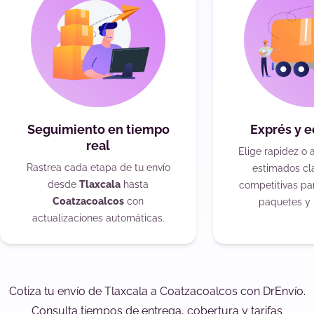
Seguimiento en tiempo
Exprés y 
real
Elige rapidez o 
Rastrea cada etapa de tu envío
estimados cla
desde
Tlaxcala
hasta
competitivas pa
Coatzacoalcos
con
paquetes y 
actualizaciones automáticas.
Cotiza tu envío de Tlaxcala a Coatzacoalcos con DrEnvío.
Consulta tiempos de entrega, cobertura y tarifas