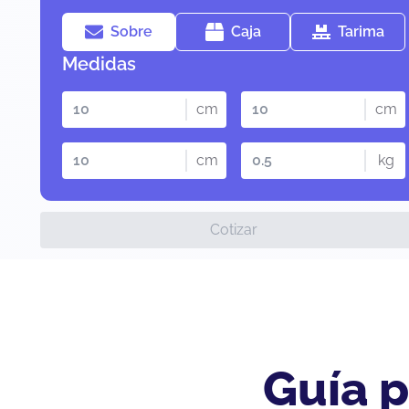
Sobre
Caja
Tarima
Medidas
cm
cm
cm
kg
Cotizar
Guía p