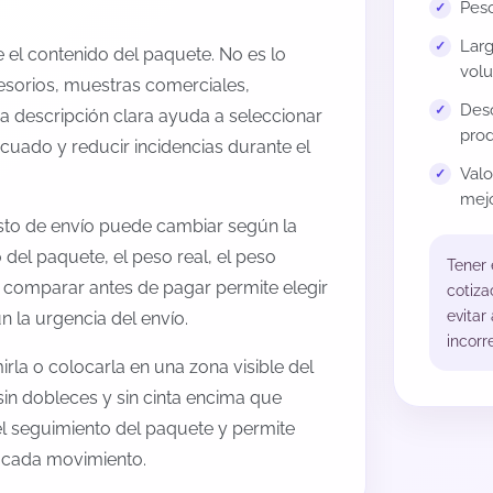
Peso
Larg
el contenido del paquete. No es lo
volu
esorios, muestras comerciales,
Desc
na descripción clara ayuda a seleccionar
prod
cuado y reducir incidencias durante el
Val
mejo
osto de envío puede cambiar según la
 del paquete, el peso real, el peso
Tener
, comparar antes de pagar permite elegir
cotiza
evitar
 la urgencia del envío.
incorr
rla o colocarla en una zona visible del
sin dobleces y sin cinta encima que
 el seguimiento del paquete y permite
a cada movimiento.