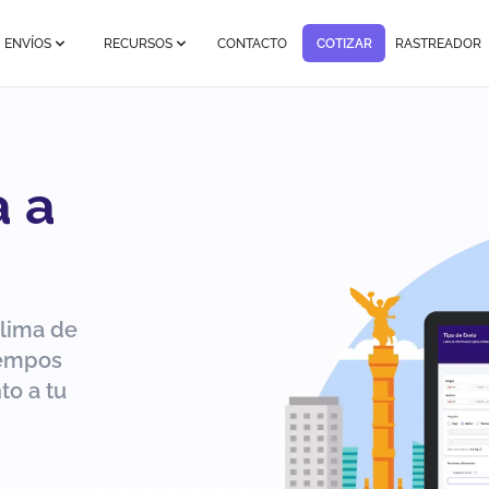
ENVÍOS
RECURSOS
CONTACTO
COTIZAR
RASTREADOR
a a
olima de
iempos
to a tu