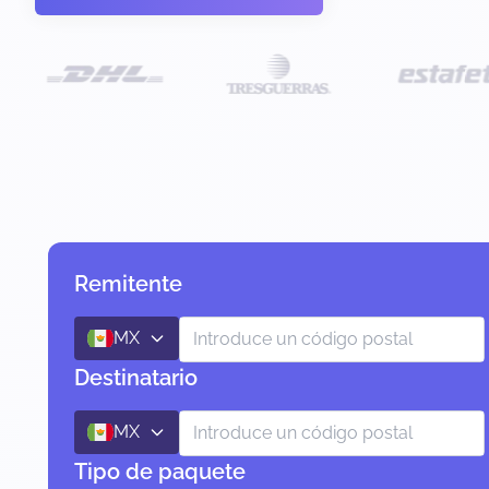
Remitente
MX
Destinatario
MX
Tipo de paquete