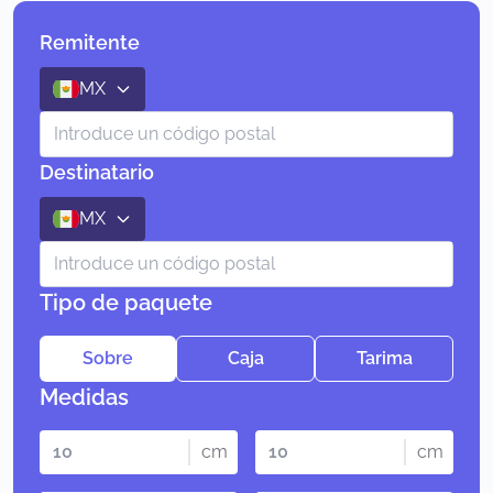
Remitente
MX
Destinatario
MX
Tipo de paquete
Sobre
Caja
Tarima
Medidas
cm
cm