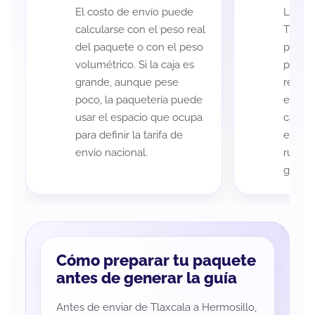
El costo de envío puede
La cob
calcularse con el peso real
Tlaxca
del paquete o con el peso
puede 
volumétrico. Si la caja es
postal
grande, aunque pese
recole
poco, la paquetería puede
entreg
usar el espacio que ocupa
cada p
para definir la tarifa de
es imp
envío nacional.
ruta a
guía d
Cómo preparar tu paquete
antes de generar la guía
Antes de enviar de Tlaxcala a Hermosillo,