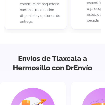
especialme
cobertura de paquetería
caja ocup
nacional, recolección
espacio au
disponible y opciones de
pesada.
entrega.
Envíos de Tlaxcala a
Hermosillo con DrEnvío