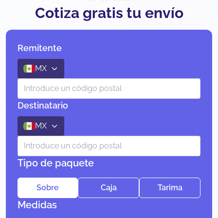
Cotiza gratis tu envío
Remitente
MX
Destinatario
MX
Tipo de paquete
Sobre
Caja
Tarima
Medidas