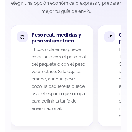
elegir una opción económica o express y preparar
mejor tu guía de envío.
Peso real, medidas y
Cobe
peso volumétrico
paque
El costo de envío puede
La cob
calcularse con el peso real
Tlaxca
del paquete o con el peso
Cabada
volumétrico. Si la caja es
según 
grande, aunque pese
de rec
poco, la paquetería puede
entreg
usar el espacio que ocupa
cada p
para definir la tarifa de
es imp
envío nacional.
ruta a
guía d