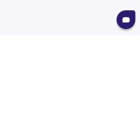
Recursos
Destinos
Políticas
Envíos
Paqueterías
Integraciones
Contacto
Paqueterías
AMPM
99minutos
iVoy
Estafeta
J&T Express