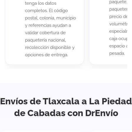
paquete. A
tenga los datos
paqueterías
completos. El código
precio de 
postal, colonia, municipio
volumétric
y referencias ayudan a
especialme
validar cobertura de
caja ocup
paquetería nacional,
espacio au
recolección disponible y
pesada.
opciones de entrega.
Envíos de Tlaxcala a La Piedad
de Cabadas con DrEnvío