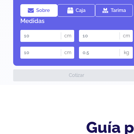
Sobre
Caja
Tarima
Medidas
cm
cm
cm
kg
Cotizar
Guía p