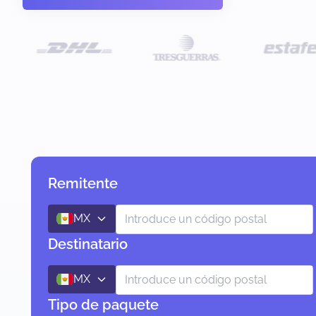
Remitente
MX
Destinatario
MX
Tipo de paquete