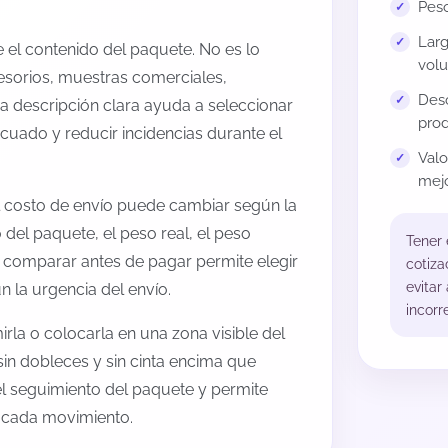
Peso
Larg
el contenido del paquete. No es lo
volu
esorios, muestras comerciales,
Desc
na descripción clara ayuda a seleccionar
prod
cuado y reducir incidencias durante el
Val
mejo
l costo de envío puede cambiar según la
 del paquete, el peso real, el peso
Tener
, comparar antes de pagar permite elegir
cotiza
evitar
 la urgencia del envío.
incorr
rla o colocarla en una zona visible del
sin dobleces y sin cinta encima que
 el seguimiento del paquete y permite
a cada movimiento.