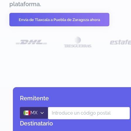
plataforma.
Envía de Tlaxcala a Puebla de Zaragoza ahora
Remitente
MX
Destinatario