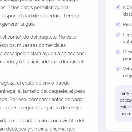
as. Estos datos permiten que el
Nomb
dest
 disponibilidad de cobertura, tiempo
generar la guía.
Peso
Larg
el contenido del paquete. No es lo
volu
esorios, muestras comerciales,
Desc
na descripción clara ayuda a seleccionar
prod
cuado y reducir incidencias durante el
Val
mejo
ragoza, el costo de envío puede
entrega, el tamaño del paquete, el peso
Tener
onada. Por eso, comparar antes de pagar
cotiza
evitar
o express según la urgencia del envío.
incorr
rla o colocarla en una zona visible del
sin dobleces y sin cinta encima que