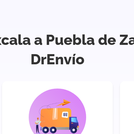
xcala a Puebla de Z
DrEnvío