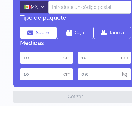
MX
Tipo de paquete
Sobre
Caja
Tarima
Medidas
cm
cm
cm
kg
Cotizar