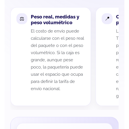
Peso real, medidas y
Cobe
peso volumétrico
paque
El costo de envío puede
La cob
calcularse con el peso real
Tlaxca
del paquete o con el peso
puede 
volumétrico. Si la caja es
postal
grande, aunque pese
recole
poco, la paquetería puede
entreg
usar el espacio que ocupa
cada p
para definir la tarifa de
es imp
envío nacional.
ruta a
guía d