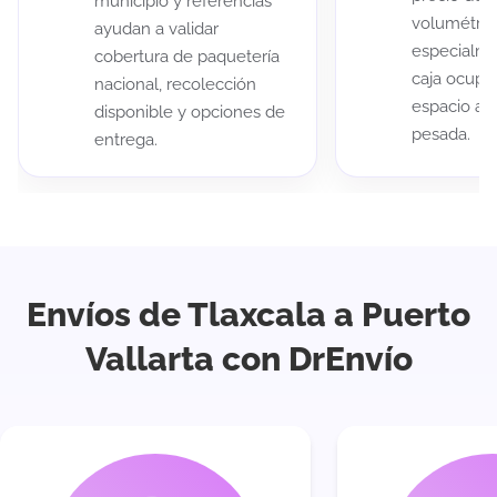
municipio y referencias
volumétric
ayudan a validar
especialme
cobertura de paquetería
caja ocup
nacional, recolección
espacio au
disponible y opciones de
pesada.
entrega.
Envíos de Tlaxcala a Puerto
Vallarta con DrEnvío