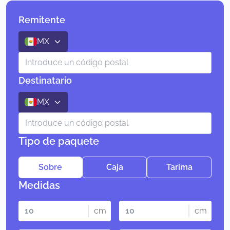
Remitente
MX
Destinatario
MX
Tipo de paquete
Sobre
Caja
Tarima
Medidas
cm
cm