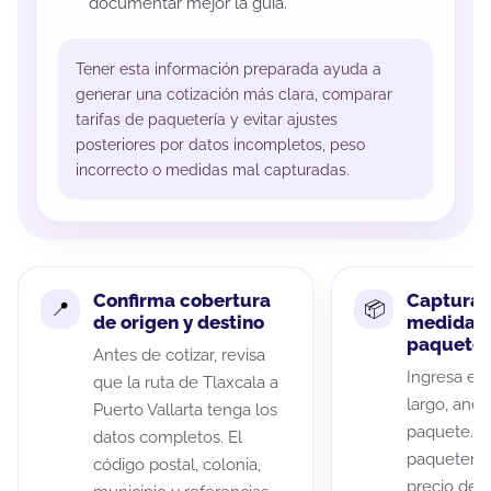
documentar mejor la guía.
Tener esta información preparada ayuda a
generar una cotización más clara, comparar
tarifas de paquetería y evitar ajustes
posteriores por datos incompletos, peso
incorrecto o medidas mal capturadas.
Confirma cobertura
Captura 
de origen y destino
medidas 
paquete
Antes de cotizar, revisa
Ingresa el 
que la ruta de Tlaxcala a
largo, anch
Puerto Vallarta tenga los
paquete. A
datos completos. El
paqueterías
código postal, colonia,
precio de 