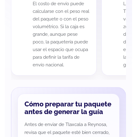
El costo de envío puede
La cob
calcularse con el peso real
Tlaxc
del paquete o con el peso
variar
volumétrico. Si la caja es
zona d
grande, aunque pese
de ent
poco, la paquetería puede
de cad
usar el espacio que ocupa
eso es
para definir la tarifa de
la rut
envío nacional.
guía d
Cómo preparar tu paquete
antes de generar la guía
Antes de enviar de Tlaxcala a Reynosa,
revisa que el paquete esté bien cerrado,