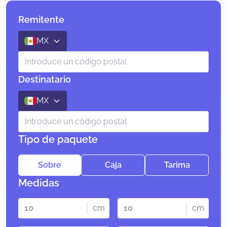
Remitente
MX
Destinatario
MX
Tipo de paquete
Sobre
Caja
Tarima
Medidas
cm
cm