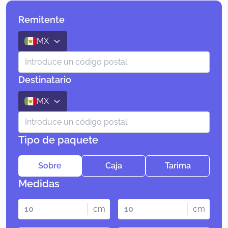
Remitente
MX
Destinatario
MX
Tipo de paquete
Sobre
Caja
Tarima
Medidas
cm
cm