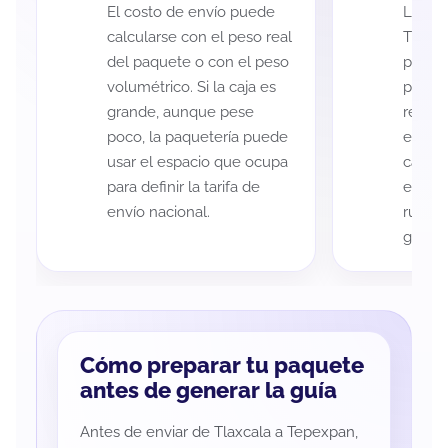
El costo de envío puede
La cob
calcularse con el peso real
Tlaxca
del paquete o con el peso
puede 
volumétrico. Si la caja es
postal
grande, aunque pese
recole
poco, la paquetería puede
entreg
usar el espacio que ocupa
cada p
para definir la tarifa de
es imp
envío nacional.
ruta a
guía d
Cómo preparar tu paquete
antes de generar la guía
Antes de enviar de Tlaxcala a Tepexpan,