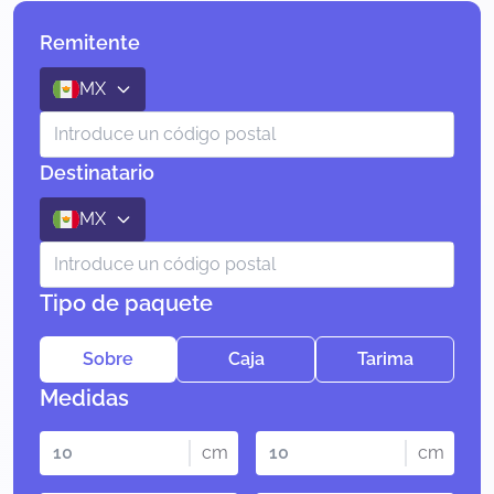
Remitente
MX
Destinatario
MX
Tipo de paquete
Sobre
Caja
Tarima
Medidas
cm
cm