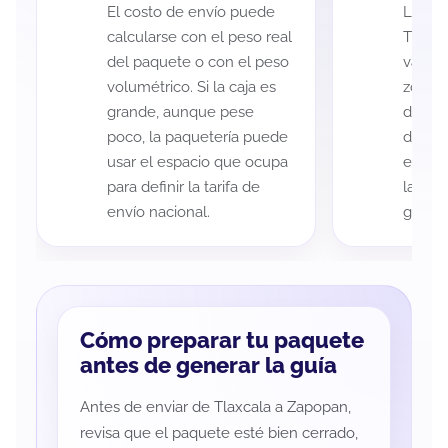
El costo de envío puede
La cob
calcularse con el peso real
Tlaxc
del paquete o con el peso
variar
volumétrico. Si la caja es
zona d
grande, aunque pese
de ent
poco, la paquetería puede
de cad
usar el espacio que ocupa
eso es
para definir la tarifa de
la rut
envío nacional.
guía d
Cómo preparar tu paquete
antes de generar la guía
Antes de enviar de Tlaxcala a Zapopan,
revisa que el paquete esté bien cerrado,