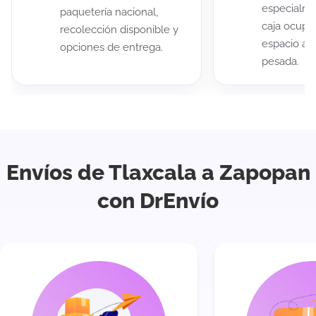
especialme
paquetería nacional,
caja ocup
recolección disponible y
espacio au
opciones de entrega.
pesada.
Envíos de Tlaxcala a Zapopan
con DrEnvío