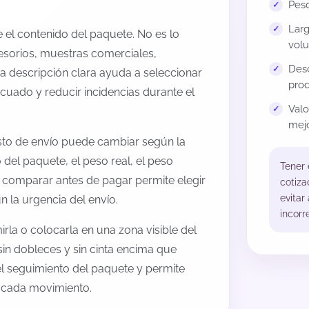
Peso
Larg
el contenido del paquete. No es lo
volu
esorios, muestras comerciales,
Desc
na descripción clara ayuda a seleccionar
prod
cuado y reducir incidencias durante el
Val
mejo
osto de envío puede cambiar según la
 del paquete, el peso real, el peso
Tener
, comparar antes de pagar permite elegir
cotiza
evitar
 la urgencia del envío.
incorr
rla o colocarla en una zona visible del
sin dobleces y sin cinta encima que
 el seguimiento del paquete y permite
a cada movimiento.