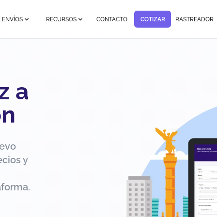
ENVÍOS
RECURSOS
CONTACTO
COTIZAR
RASTREADOR
z a
ón
uevo
cios y
aforma.