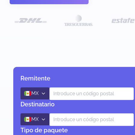
Remitente
MX
Destinatario
MX
Tipo de paquete