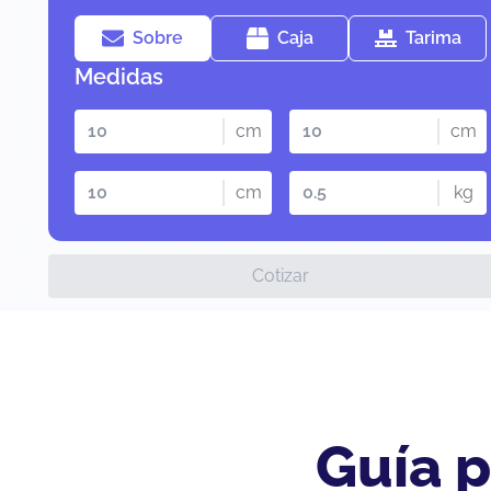
Sobre
Caja
Tarima
Medidas
cm
cm
cm
kg
Cotizar
Guía p