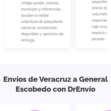
paqueterías
código postal, colonia,
precio de 
municipio y referencias
volumétric
ayudan a validar
especialme
cobertura de paquetería
caja ocup
nacional, recolección
espacio au
disponible y opciones de
pesada.
entrega.
Envíos de Veracruz a General
Escobedo con DrEnvío