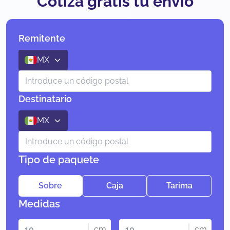
Cotiza gratis tu envío
Remitente
MX
Destinatario
MX
Tipo de paquete
Sobre
Caja
Tarima
Medidas
cm
cm