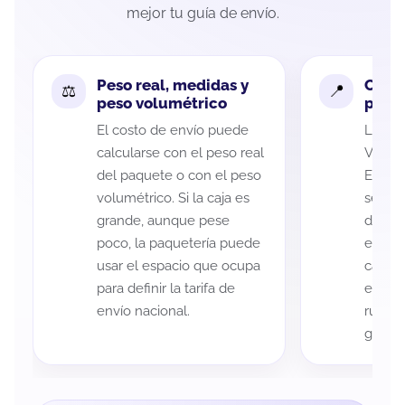
mejor tu guía de envío.
Peso real, medidas y
Cobe
peso volumétrico
paque
El costo de envío puede
La cob
calcularse con el peso real
Veracr
del paquete o con el peso
Escob
volumétrico. Si la caja es
según 
grande, aunque pese
de rec
poco, la paquetería puede
entreg
usar el espacio que ocupa
cada p
para definir la tarifa de
es imp
envío nacional.
ruta a
guía d