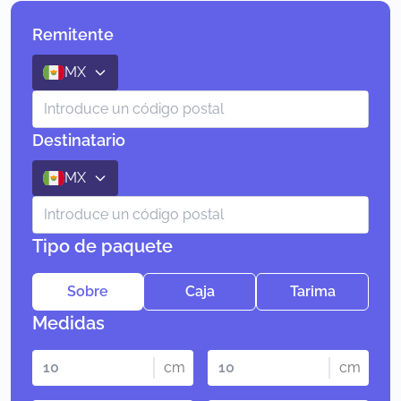
Remitente
MX
Destinatario
MX
Tipo de paquete
Sobre
Caja
Tarima
Medidas
cm
cm