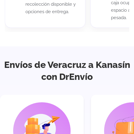
caja ocup
recolección disponible y
espacio au
opciones de entrega.
pesada.
Envíos de Veracruz a Kanasín
con DrEnvío