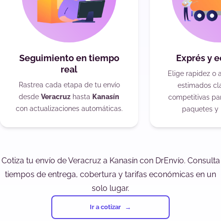
Seguimiento en tiempo
Exprés y 
real
Elige rapidez o 
Rastrea cada etapa de tu envío
estimados cla
desde
Veracruz
hasta
Kanasín
competitivas pa
con actualizaciones automáticas.
paquetes y 
Cotiza tu envío de Veracruz a Kanasín con DrEnvío. Consulta
tiempos de entrega, cobertura y tarifas económicas en un
solo lugar.
Ir a cotizar