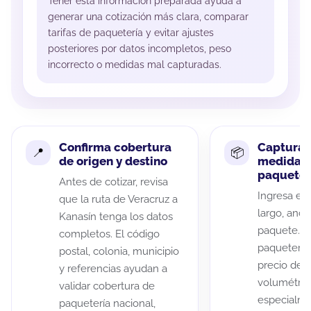
Tener esta información preparada ayuda a
generar una cotización más clara, comparar
tarifas de paquetería y evitar ajustes
posteriores por datos incompletos, peso
incorrecto o medidas mal capturadas.
Confirma cobertura
Captura 
de origen y destino
medidas 
paquete
Antes de cotizar, revisa
Ingresa el 
que la ruta de Veracruz a
largo, anch
Kanasín tenga los datos
paquete. A
completos. El código
paqueterías
postal, colonia, municipio
precio de 
y referencias ayudan a
volumétric
validar cobertura de
especialme
paquetería nacional,