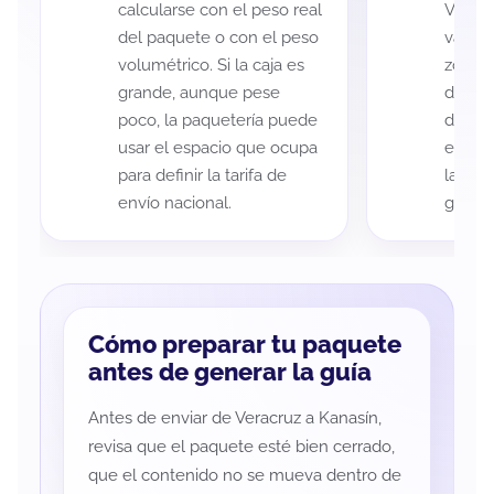
calcularse con el peso real
Veracr
del paquete o con el peso
variar
volumétrico. Si la caja es
zona d
grande, aunque pese
de ent
poco, la paquetería puede
de cad
usar el espacio que ocupa
eso es
para definir la tarifa de
la rut
envío nacional.
guía d
Cómo preparar tu paquete
antes de generar la guía
Antes de enviar de Veracruz a Kanasín,
revisa que el paquete esté bien cerrado,
que el contenido no se mueva dentro de