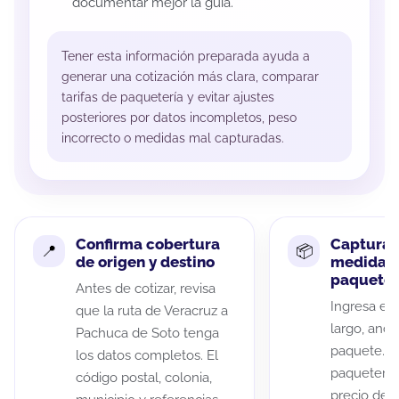
documentar mejor la guía.
Tener esta información preparada ayuda a
generar una cotización más clara, comparar
tarifas de paquetería y evitar ajustes
posteriores por datos incompletos, peso
incorrecto o medidas mal capturadas.
Confirma cobertura
Captura 
de origen y destino
medidas 
paquete
Antes de cotizar, revisa
Ingresa el 
que la ruta de Veracruz a
largo, anch
Pachuca de Soto tenga
paquete. A
los datos completos. El
paqueterías
código postal, colonia,
precio de 