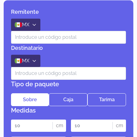
Remitente
MX
Destinatario
MX
Tipo de paquete
Sobre
Caja
Tarima
Medidas
cm
cm