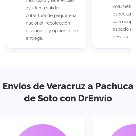
municipio y referencias
volumétric
ayudan a validar
especialme
cobertura de paquetería
caja ocup
nacional, recolección
espacio au
disponible y opciones de
pesada.
entrega.
Envíos de Veracruz a Pachuca
de Soto con DrEnvío