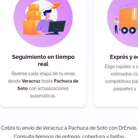
Seguimiento en tiempo
Exprés y 
real
Elige rapidez o 
Rastrea cada etapa de tu envío
estimados cla
desde
Veracruz
hasta
Pachuca de
competitivas pa
Soto
con actualizaciones
paquetes y 
automáticas.
Cotiza tu envío de Veracruz a Pachuca de Soto con DrEnvío.
Consulta tiempos de entrega, cobertura y tarifas