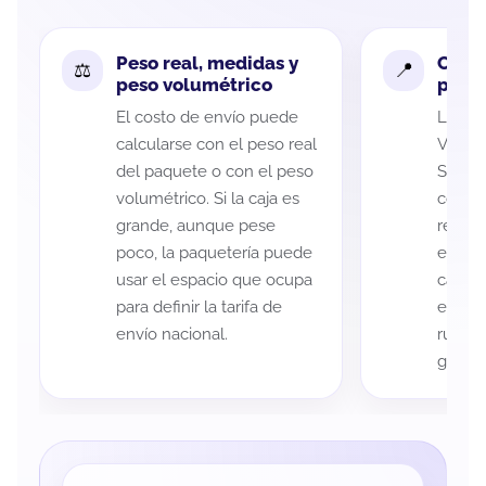
Peso real, medidas y
Cobe
peso volumétrico
paque
El costo de envío puede
La cob
calcularse con el peso real
Veracr
del paquete o con el peso
Soto p
volumétrico. Si la caja es
código
grande, aunque pese
recole
poco, la paquetería puede
entreg
usar el espacio que ocupa
cada p
para definir la tarifa de
es imp
envío nacional.
ruta a
guía d