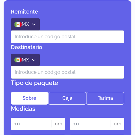
Remitente
MX
Destinatario
MX
Tipo de paquete
Sobre
Caja
Tarima
Medidas
cm
cm