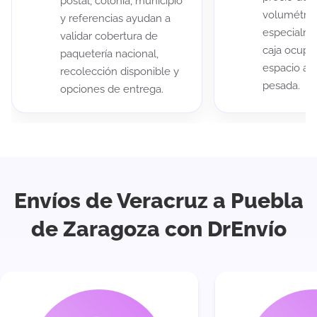
postal, colonia, municipio
volumétric
y referencias ayudan a
especialme
validar cobertura de
caja ocup
paquetería nacional,
espacio au
recolección disponible y
pesada.
opciones de entrega.
Envíos de Veracruz a Puebla
de Zaragoza con DrEnvío