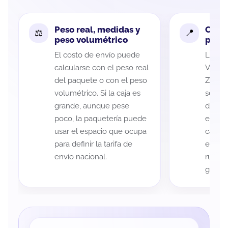
Peso real, medidas y
Cobe
peso volumétrico
paque
El costo de envío puede
La cob
calcularse con el peso real
Veracr
del paquete o con el peso
Zarago
volumétrico. Si la caja es
según 
grande, aunque pese
de rec
poco, la paquetería puede
entreg
usar el espacio que ocupa
cada p
para definir la tarifa de
es imp
envío nacional.
ruta a
guía d