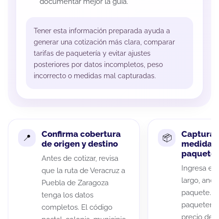
documentar mejor la guía.
Tener esta información preparada ayuda a
generar una cotización más clara, comparar
tarifas de paquetería y evitar ajustes
posteriores por datos incompletos, peso
incorrecto o medidas mal capturadas.
Confirma cobertura
Captura 
de origen y destino
medidas 
paquete
Antes de cotizar, revisa
Ingresa el 
que la ruta de Veracruz a
largo, anch
Puebla de Zaragoza
paquete. A
tenga los datos
paqueterías
completos. El código
precio de 