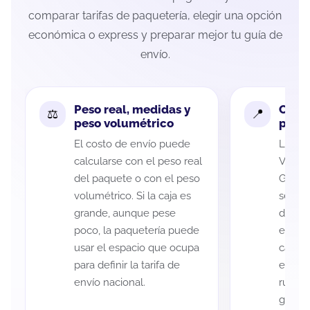
comparar tarifas de paquetería, elegir una opción
económica o express y preparar mejor tu guía de
envío.
Peso real, medidas y
Cobe
peso volumétrico
paque
El costo de envío puede
La cob
calcularse con el peso real
Veracr
del paquete o con el peso
Garza 
volumétrico. Si la caja es
según 
grande, aunque pese
de rec
poco, la paquetería puede
entreg
usar el espacio que ocupa
cada p
para definir la tarifa de
es imp
envío nacional.
ruta a
guía d