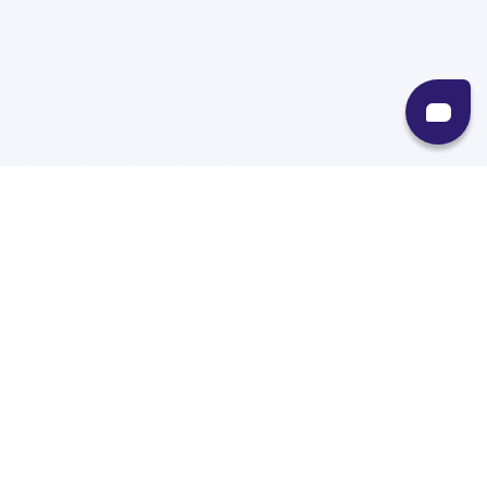
Recursos
Destinos
Políticas
Envíos
Paqueterías
Integraciones
Contacto
Paqueterías
AMPM
99minutos
iVoy