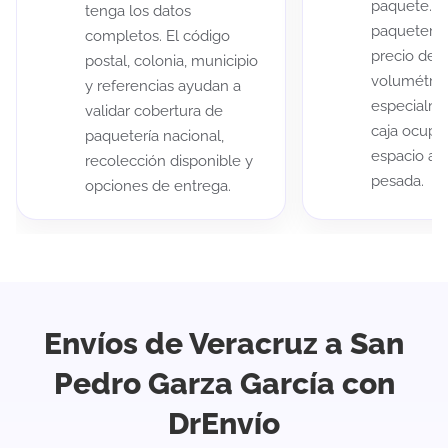
paquete. A
tenga los datos
paqueterías
completos. El código
precio de 
postal, colonia, municipio
volumétric
y referencias ayudan a
especialme
validar cobertura de
caja ocup
paquetería nacional,
espacio au
recolección disponible y
pesada.
opciones de entrega.
Envíos de Veracruz a San
Pedro Garza García con
DrEnvío