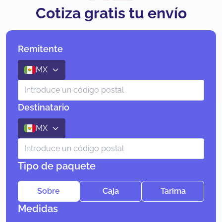
Cotiza gratis tu envío
Remitente
MX
Destinatario
MX
Tipo de paquete
Sobre
Caja
Tarima
Medidas