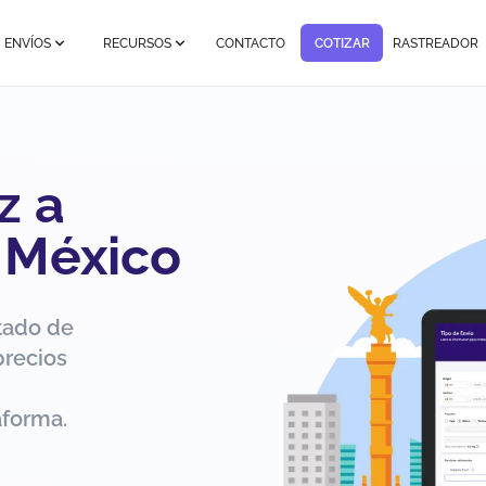
ENVÍOS
RECURSOS
CONTACTO
COTIZAR
RASTREADOR
z a
 México
tado de
precios
aforma.