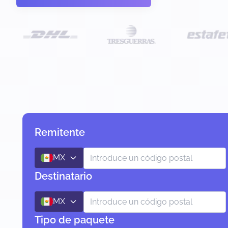
Remitente
MX
Destinatario
MX
Tipo de paquete