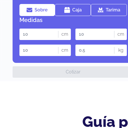
Sobre
Caja
Tarima
Medidas
cm
cm
cm
kg
Cotizar
Guía p