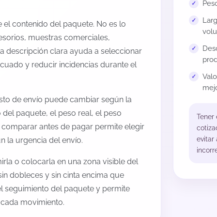
Peso
Larg
el contenido del paquete. No es lo
volu
esorios, muestras comerciales,
Desc
na descripción clara ayuda a seleccionar
prod
cuado y reducir incidencias durante el
Val
mejo
osto de envío puede cambiar según la
 del paquete, el peso real, el peso
Tener
, comparar antes de pagar permite elegir
cotiza
evitar
 la urgencia del envío.
incorr
rla o colocarla en una zona visible del
sin dobleces y sin cinta encima que
 el seguimiento del paquete y permite
a cada movimiento.