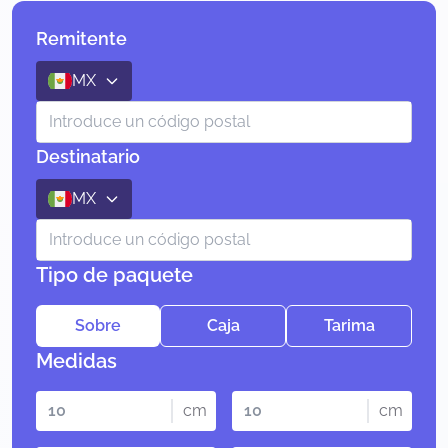
Remitente
MX
Destinatario
MX
Tipo de paquete
Sobre
Caja
Tarima
Medidas
cm
cm