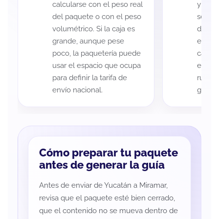
calcularse con el peso real
y Mira
del paquete o con el peso
según 
volumétrico. Si la caja es
de rec
grande, aunque pese
entreg
poco, la paquetería puede
cada p
usar el espacio que ocupa
es imp
para definir la tarifa de
ruta a
envío nacional.
guía d
Cómo preparar tu paquete
antes de generar la guía
Antes de enviar de Yucatán a Miramar,
revisa que el paquete esté bien cerrado,
que el contenido no se mueva dentro de