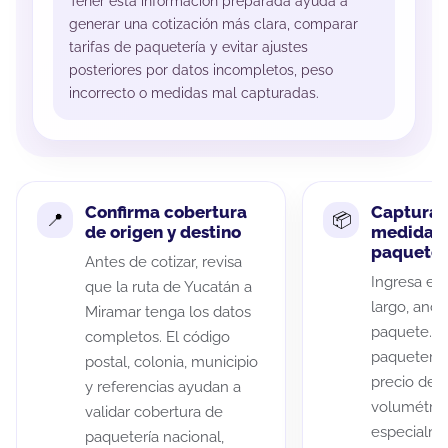
Tener esta información preparada ayuda a
generar una cotización más clara, comparar
tarifas de paquetería y evitar ajustes
posteriores por datos incompletos, peso
incorrecto o medidas mal capturadas.
Confirma cobertura
Captura 
de origen y destino
medidas 
paquete
Antes de cotizar, revisa
Ingresa el 
que la ruta de Yucatán a
largo, anch
Miramar tenga los datos
paquete. A
completos. El código
paqueterías
postal, colonia, municipio
precio de 
y referencias ayudan a
volumétric
validar cobertura de
especialme
paquetería nacional,