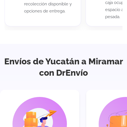
caja ocup
recolección disponible y
espacio au
opciones de entrega.
pesada.
Envíos de Yucatán a Miramar
con DrEnvío