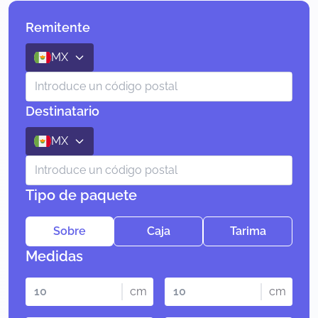
Remitente
MX
Destinatario
MX
Tipo de paquete
Sobre
Caja
Tarima
Medidas
cm
cm