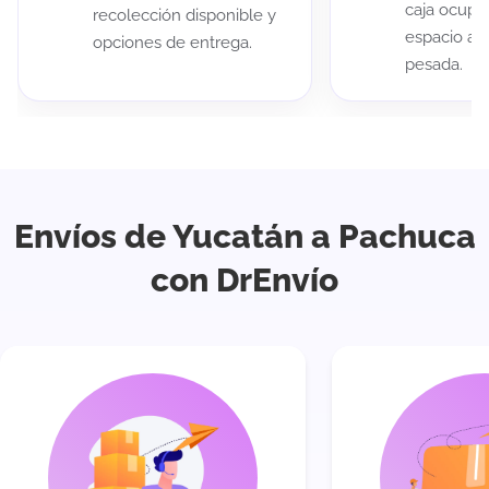
caja ocup
recolección disponible y
espacio au
opciones de entrega.
pesada.
Envíos de Yucatán a Pachuca
con DrEnvío