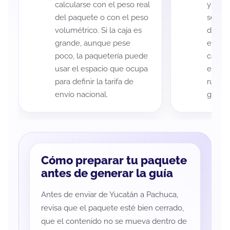
calcularse con el peso real
y Pach
del paquete o con el peso
según 
volumétrico. Si la caja es
de rec
grande, aunque pese
entreg
poco, la paquetería puede
cada p
usar el espacio que ocupa
es imp
para definir la tarifa de
ruta a
envío nacional.
guía d
Cómo preparar tu paquete
antes de generar la guía
Antes de enviar de Yucatán a Pachuca,
revisa que el paquete esté bien cerrado,
que el contenido no se mueva dentro de