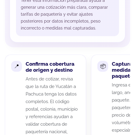
Tener esta información preparada ayuda a
generar una cotización más clara, comparar
tarifas de paquetería y evitar ajustes
posteriores por datos incompletos, peso
incorrecto o medidas mal capturadas.
Confirma cobertura
Captura 
de origen y destino
medidas 
paquete
Antes de cotizar, revisa
Ingresa el 
que la ruta de Yucatán a
largo, anch
Pachuca tenga los datos
paquete. A
completos. El código
paqueterías
postal, colonia, municipio
precio de 
y referencias ayudan a
volumétric
validar cobertura de
especialme
paquetería nacional,