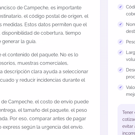
Códi
Francisco de Campeche, es importante
cobe
estinatario, el código postal de origen, el
us medidas. Estos datos permiten que el
Nomb
dest
 disponibilidad de cobertura, tiempo
generar la guía.
Peso
Larg
el contenido del paquete. No es lo
volu
esorios, muestras comerciales,
Desc
na descripción clara ayuda a seleccionar
prod
cuado y reducir incidencias durante el
Val
mejo
o de Campeche, el costo de envío puede
entrega, el tamaño del paquete, el peso
Tener
onada. Por eso, comparar antes de pagar
cotiza
evitar
o express según la urgencia del envío.
incorr