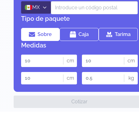
MX
Tipo de paquete
Sobre
Caja
Tarima
Medidas
cm
cm
cm
kg
Cotizar