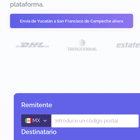
plataforma.
Envía de Yucatán a San Francisco de Campeche ahora
Remitente
MX
Destinatario