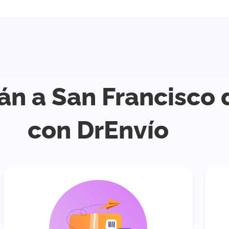
tán a San Francisc
con DrEnvío