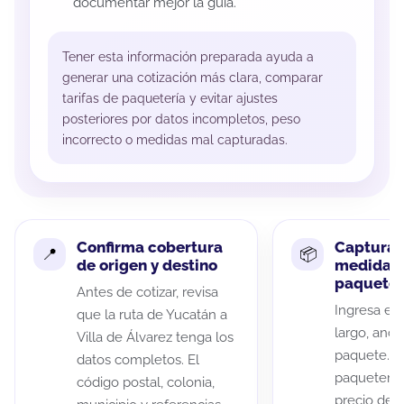
documentar mejor la guía.
Tener esta información preparada ayuda a
generar una cotización más clara, comparar
tarifas de paquetería y evitar ajustes
posteriores por datos incompletos, peso
incorrecto o medidas mal capturadas.
Confirma cobertura
Captura 
de origen y destino
medidas 
paquete
Antes de cotizar, revisa
Ingresa el 
que la ruta de Yucatán a
largo, anch
Villa de Álvarez tenga los
paquete. A
datos completos. El
paqueterías
código postal, colonia,
precio de 