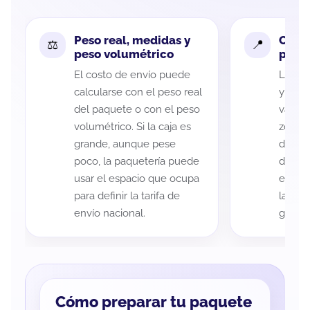
Peso real, medidas y
Cobe
peso volumétrico
paque
El costo de envío puede
La cob
calcularse con el peso real
y Vill
del paquete o con el peso
variar
volumétrico. Si la caja es
zona d
grande, aunque pese
de ent
poco, la paquetería puede
de cad
usar el espacio que ocupa
eso es
para definir la tarifa de
la rut
envío nacional.
guía d
Cómo preparar tu paquete