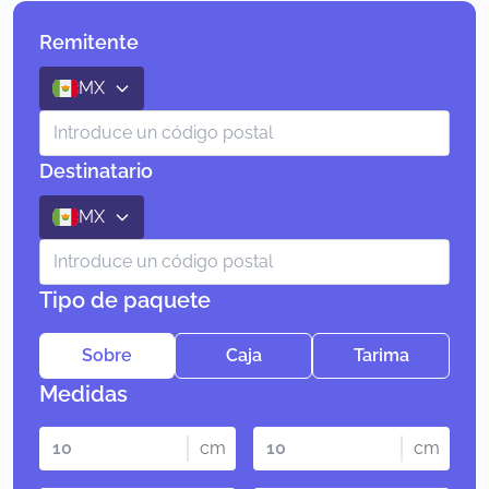
Remitente
MX
Destinatario
MX
Tipo de paquete
Sobre
Caja
Tarima
Medidas
cm
cm