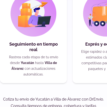
Seguimiento en tiempo
Exprés y 
real
Elige rapidez o 
Rastrea cada etapa de tu envío
estimados cla
desde
Yucatán
hasta
Villa de
competitivas pa
Álvarez
con actualizaciones
paquetes y 
automáticas.
Cotiza tu envío de Yucatán a Villa de Álvarez con DrEnvío.
Consulta tiempos de entrega, cobertura y tarifas