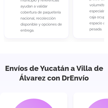
municipio y referencias
volumétric
ayudan a validar
especialme
cobertura de paquetería
caja ocup
nacional, recolección
espacio au
disponible y opciones de
pesada.
entrega.
Envíos de Yucatán a Villa de
Álvarez con DrEnvío