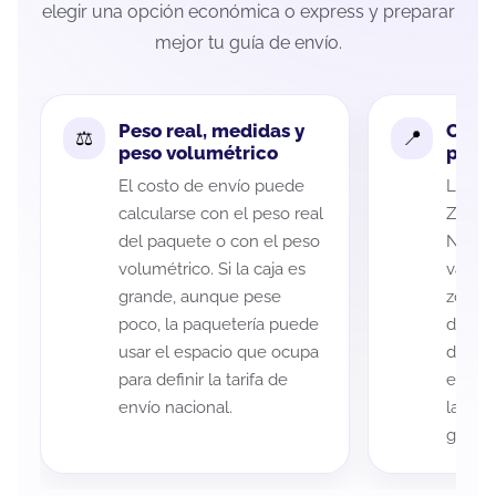
elegir una opción económica o express y preparar
mejor tu guía de envío.
Peso real, medidas y
Cobe
peso volumétrico
paque
El costo de envío puede
La cob
calcularse con el peso real
Zacate
del paquete o con el peso
Nezah
volumétrico. Si la caja es
variar
grande, aunque pese
zona d
poco, la paquetería puede
de ent
usar el espacio que ocupa
de cad
para definir la tarifa de
eso es
envío nacional.
la rut
guía d