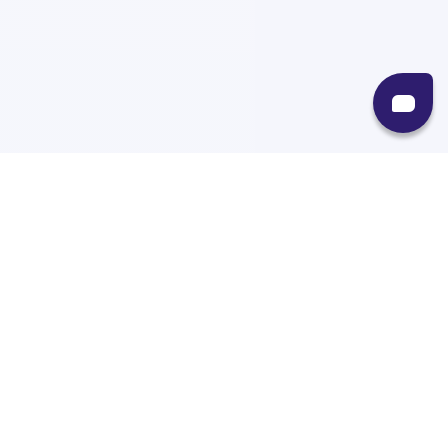
Recursos
Destinos
Políticas
Envíos
Paqueterías
Integraciones
Contacto
Paqueterías
AMPM
99minutos
iVoy