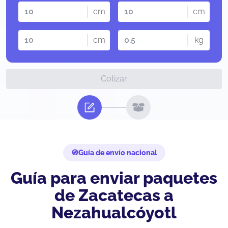
cm
cm
cm
kg
Cotizar
Guía de envío nacional
Guía para enviar paquetes
de Zacatecas a
Nezahualcóyotl