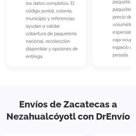
paquete. A
los datos completos. El
paqueterías
código postal, colonia,
precio de 
municipio y referencias
volumétric
ayudan a validar
especialme
cobertura de paquetería
caja ocup
nacional, recolección
espacio au
disponible y opciones de
pesada.
entrega.
Envíos de Zacatecas a
Nezahualcóyotl con DrEnvío