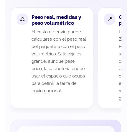
Peso real, medidas y
Cobe
peso volumétrico
paque
El costo de envío puede
La cob
calcularse con el peso real
Zacate
del paquete o con el peso
Hidalg
volumétrico. Si la caja es
según 
grande, aunque pese
de rec
poco, la paquetería puede
entreg
usar el espacio que ocupa
cada p
para definir la tarifa de
es imp
envío nacional.
ruta a
guía d