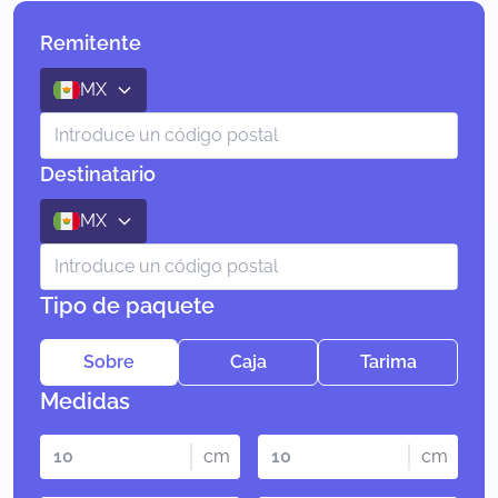
Remitente
MX
Destinatario
MX
Tipo de paquete
Sobre
Caja
Tarima
Medidas
cm
cm