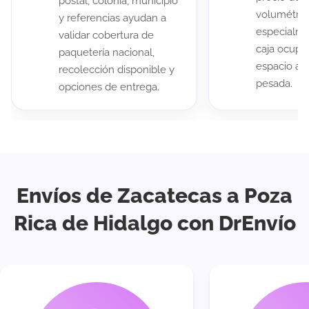
postal, colonia, municipio
volumétric
y referencias ayudan a
especialme
validar cobertura de
caja ocup
paquetería nacional,
espacio au
recolección disponible y
pesada.
opciones de entrega.
Envíos de Zacatecas a Poza
Rica de Hidalgo con DrEnvío