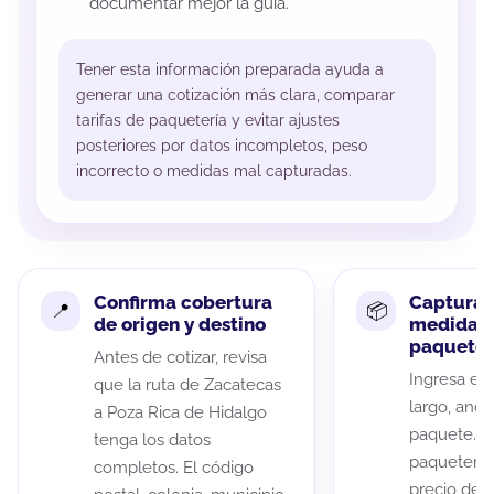
documentar mejor la guía.
Tener esta información preparada ayuda a
generar una cotización más clara, comparar
tarifas de paquetería y evitar ajustes
posteriores por datos incompletos, peso
incorrecto o medidas mal capturadas.
Confirma cobertura
Captura 
de origen y destino
medidas 
paquete
Antes de cotizar, revisa
Ingresa el 
que la ruta de Zacatecas
largo, anch
a Poza Rica de Hidalgo
paquete. A
tenga los datos
paqueterías
completos. El código
precio de 