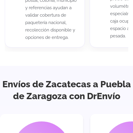
postal, colonia, municipio
volumétric
y referencias ayudan a
especialme
validar cobertura de
caja ocup
paquetería nacional,
espacio au
recolección disponible y
pesada.
opciones de entrega.
Envíos de Zacatecas a Puebla
de Zaragoza con DrEnvío