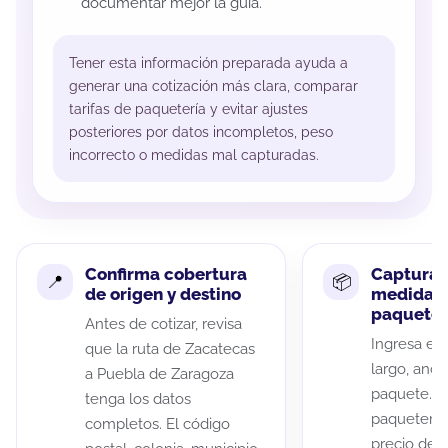
documentar mejor la guía.
Tener esta información preparada ayuda a
generar una cotización más clara, comparar
tarifas de paquetería y evitar ajustes
posteriores por datos incompletos, peso
incorrecto o medidas mal capturadas.
Confirma cobertura
Captura 
de origen y destino
medidas 
paquete
Antes de cotizar, revisa
Ingresa el 
que la ruta de Zacatecas
largo, anch
a Puebla de Zaragoza
paquete. A
tenga los datos
paqueterías
completos. El código
precio de 