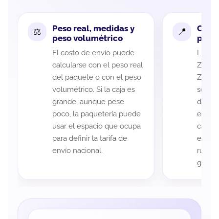
Peso real, medidas y
Cobe
peso volumétrico
paque
El costo de envío puede
La cob
calcularse con el peso real
Zacate
del paquete o con el peso
Zarago
volumétrico. Si la caja es
según 
grande, aunque pese
de rec
poco, la paquetería puede
entreg
usar el espacio que ocupa
cada p
para definir la tarifa de
es imp
envío nacional.
ruta a
guía d