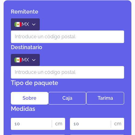
Remitente
MX
Destinatario
MX
Tipo de paquete
Sobre
Caja
Tarima
Medidas
cm
cm