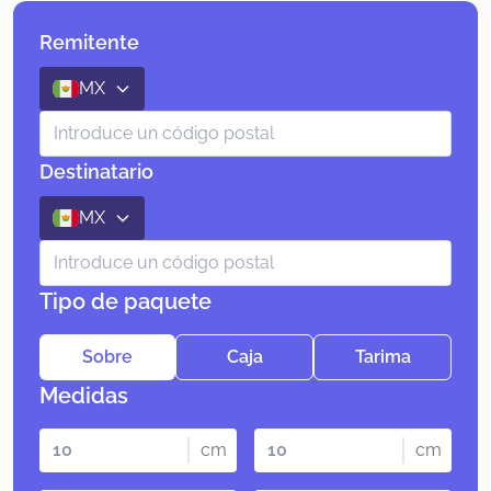
Remitente
MX
Destinatario
MX
Tipo de paquete
Sobre
Caja
Tarima
Medidas
cm
cm