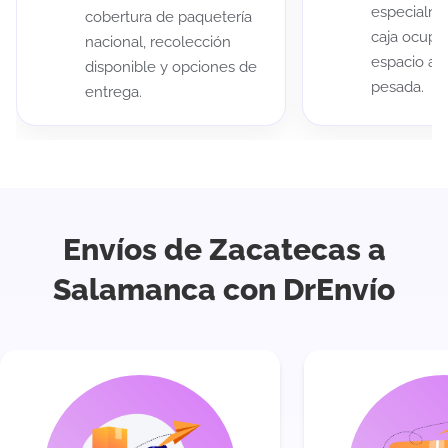
especialme
cobertura de paquetería
caja ocup
nacional, recolección
espacio au
disponible y opciones de
pesada.
entrega.
Envíos de Zacatecas a
Salamanca con DrEnvío