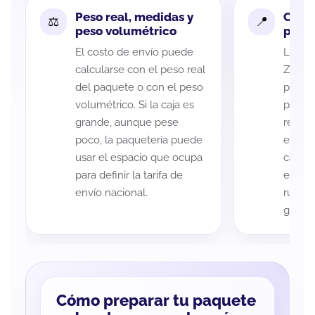
Peso real, medidas y
Cobe
peso volumétrico
paque
El costo de envío puede
La cob
calcularse con el peso real
Zacat
del paquete o con el peso
puede 
volumétrico. Si la caja es
postal
grande, aunque pese
recole
poco, la paquetería puede
entreg
usar el espacio que ocupa
cada p
para definir la tarifa de
es imp
envío nacional.
ruta a
guía d
Cómo preparar tu paquete