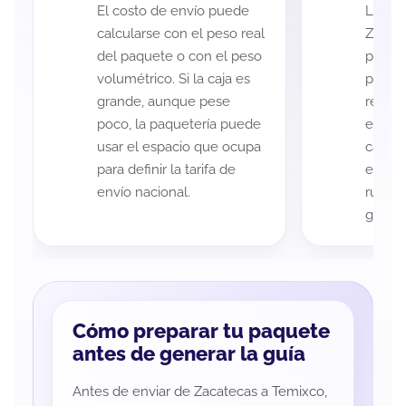
El costo de envío puede
La cob
calcularse con el peso real
Zacat
del paquete o con el peso
puede 
volumétrico. Si la caja es
postal
grande, aunque pese
recole
poco, la paquetería puede
entreg
usar el espacio que ocupa
cada p
para definir la tarifa de
es imp
envío nacional.
ruta a
guía d
Cómo preparar tu paquete
antes de generar la guía
Antes de enviar de Zacatecas a Temixco,