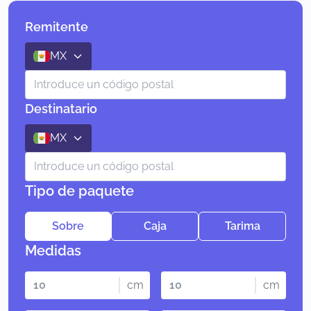
Remitente
MX
Destinatario
MX
Tipo de paquete
Sobre
Caja
Tarima
Medidas
cm
cm