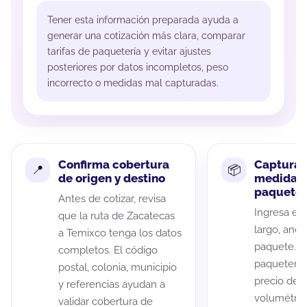
Tener esta información preparada ayuda a
generar una cotización más clara, comparar
tarifas de paquetería y evitar ajustes
posteriores por datos incompletos, peso
incorrecto o medidas mal capturadas.
Confirma cobertura
Captura 
de origen y destino
medidas 
paquete
Antes de cotizar, revisa
Ingresa el 
que la ruta de Zacatecas
largo, anch
a Temixco tenga los datos
paquete. A
completos. El código
paqueterías
postal, colonia, municipio
precio de 
y referencias ayudan a
volumétric
validar cobertura de