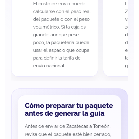
El costo de envío puede
La cob
calcularse con el peso real
Zacate
del paquete o con el peso
variar
volumétrico. Si la caja es
zona d
grande, aunque pese
de ent
poco, la paquetería puede
de cad
usar el espacio que ocupa
eso es
para definir la tarifa de
la rut
envío nacional.
guía d
Cómo preparar tu paquete
antes de generar la guía
Antes de enviar de Zacatecas a Torreón,
revisa que el paquete esté bien cerrado,