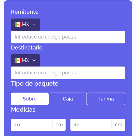
Remitente
MX
Destinatario
MX
Tipo de paquete
Sobre
Caja
Tarima
Medidas
cm
cm