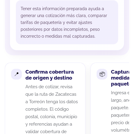
Tener esta información preparada ayuda a
generar una cotización más clara, comparar
tarifas de paquetería y evitar ajustes
posteriores por datos incompletos, peso
incorrecto o medidas mal capturadas.
Confirma cobertura
Captura 
de origen y destino
medidas 
paquete
Antes de cotizar, revisa
Ingresa el 
que la ruta de Zacatecas
largo, anch
a Torreón tenga los datos
paquete. A
completos. El código
paqueterías
postal, colonia, municipio
precio de 
y referencias ayudan a
volumétric
validar cobertura de