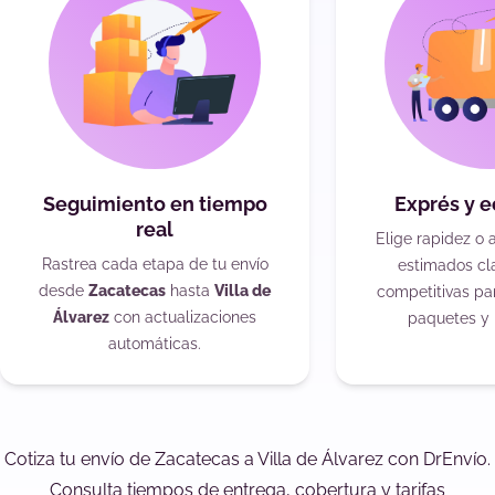
Seguimiento en tiempo
Exprés y 
real
Elige rapidez o 
Rastrea cada etapa de tu envío
estimados cla
desde
Zacatecas
hasta
Villa de
competitivas pa
Álvarez
con actualizaciones
paquetes y 
automáticas.
Cotiza tu envío de Zacatecas a Villa de Álvarez con DrEnvío.
Consulta tiempos de entrega, cobertura y tarifas