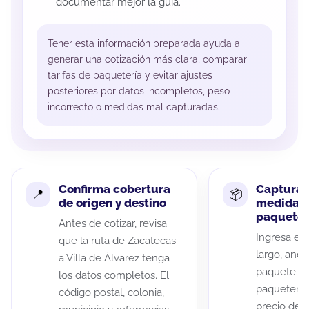
documentar mejor la guía.
Tener esta información preparada ayuda a
generar una cotización más clara, comparar
tarifas de paquetería y evitar ajustes
posteriores por datos incompletos, peso
incorrecto o medidas mal capturadas.
Confirma cobertura
Captura 
de origen y destino
medidas 
paquete
Antes de cotizar, revisa
Ingresa el 
que la ruta de Zacatecas
largo, anch
a Villa de Álvarez tenga
paquete. A
los datos completos. El
paqueterías
código postal, colonia,
precio de 