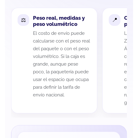
Peso real, medidas y
Cobe
peso volumétrico
paque
El costo de envío puede
La cob
calcularse con el peso real
Zacate
del paquete o con el peso
Álvare
volumétrico. Si la caja es
código
grande, aunque pese
recole
poco, la paquetería puede
entreg
usar el espacio que ocupa
cada p
para definir la tarifa de
es imp
envío nacional.
ruta a
guía d