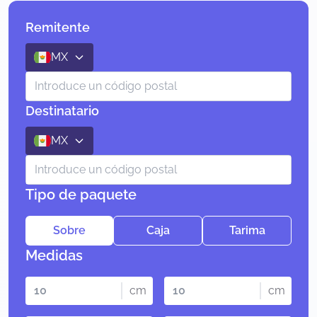
Remitente
MX
Destinatario
MX
Tipo de paquete
Sobre
Caja
Tarima
Medidas
cm
cm