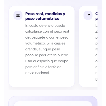
Peso real, medidas y
Cobe
peso volumétrico
paque
El costo de envío puede
La cob
calcularse con el peso real
Zacate
del paquete o con el peso
puede 
volumétrico. Si la caja es
postal
grande, aunque pese
recole
poco, la paquetería puede
entreg
usar el espacio que ocupa
cada p
para definir la tarifa de
es imp
envío nacional.
ruta a
guía d