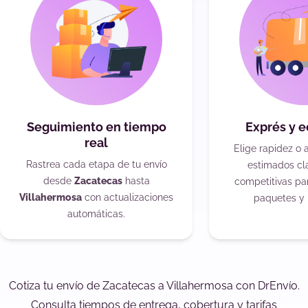
Seguimiento en tiempo
Exprés y 
real
Elige rapidez o 
Rastrea cada etapa de tu envío
estimados cla
desde
Zacatecas
hasta
competitivas pa
Villahermosa
con actualizaciones
paquetes y 
automáticas.
Cotiza tu envío de Zacatecas a Villahermosa con DrEnvío.
Consulta tiempos de entrega, cobertura y tarifas