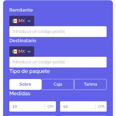
Remitente
MX
Destinatario
MX
Tipo de paquete
Sobre
Caja
Tarima
Medidas
cm
cm