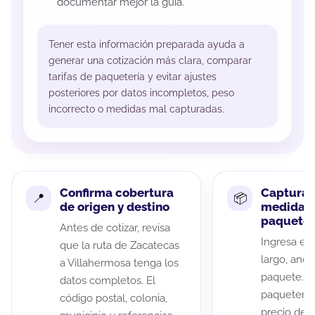
documentar mejor la guía.
Tener esta información preparada ayuda a
generar una cotización más clara, comparar
tarifas de paquetería y evitar ajustes
posteriores por datos incompletos, peso
incorrecto o medidas mal capturadas.
Confirma cobertura
Captura 
de origen y destino
medidas 
paquete
Antes de cotizar, revisa
Ingresa el 
que la ruta de Zacatecas
largo, anch
a Villahermosa tenga los
paquete. A
datos completos. El
paqueterías
código postal, colonia,
precio de 