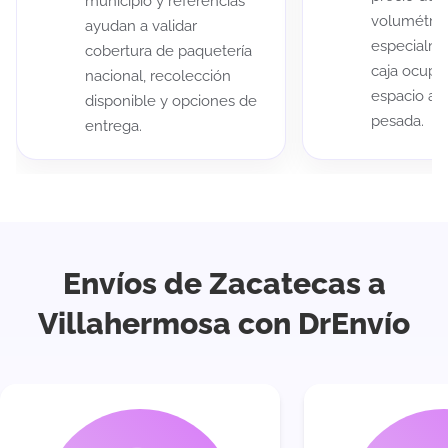
municipio y referencias
volumétric
ayudan a validar
especialme
cobertura de paquetería
caja ocup
nacional, recolección
espacio au
disponible y opciones de
pesada.
entrega.
Envíos de Zacatecas a
Villahermosa con DrEnvío