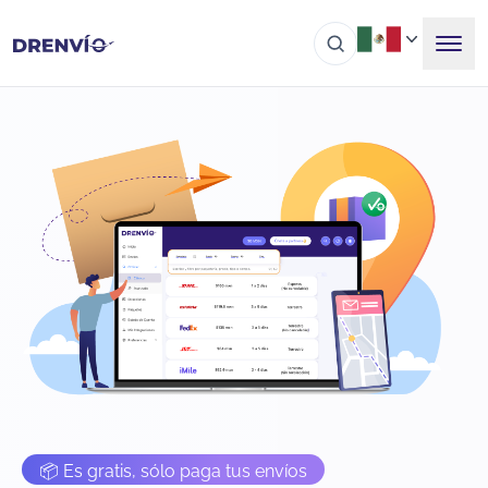
📦 Es gratis, sólo paga tus envíos