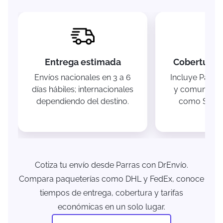
Entrega estimada
Cobertura e
Envíos nacionales en 3 a 6
Incluye Parras
días hábiles; internacionales
y comunidad
dependiendo del destino.
como Santa 
Porve
Cotiza tu envío desde Parras con DrEnvío.
Compara paqueterías como DHL y FedEx, conoce
tiempos de entrega, cobertura y tarifas
económicas en un solo lugar.