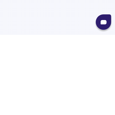
Recursos
Destinos
Políticas
Envíos
Paqueterías
Integraciones
Contacto
Paqueterías
AMPM
99minutos
iVoy
Estafeta
J&T Express