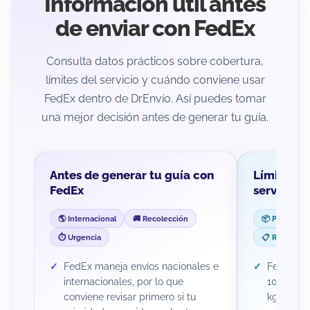
Información útil antes
de enviar con FedEx
Consulta datos prácticos sobre cobertura,
límites del servicio y cuándo conviene usar
FedEx dentro de DrEnvío. Así puedes tomar
una mejor decisión antes de generar tu guía.
Antes de generar tu guía con
Límites y
FedEx
servicio
🌎 Internacional
🚚 Recolección
📦 Peso máx
⏱️ Urgencia
📋 Revisión p
FedEx maneja envíos nacionales e
FedEx pe
internacionales, por lo que
100 kg y 
conviene revisar primero si tu
kg, lo qu