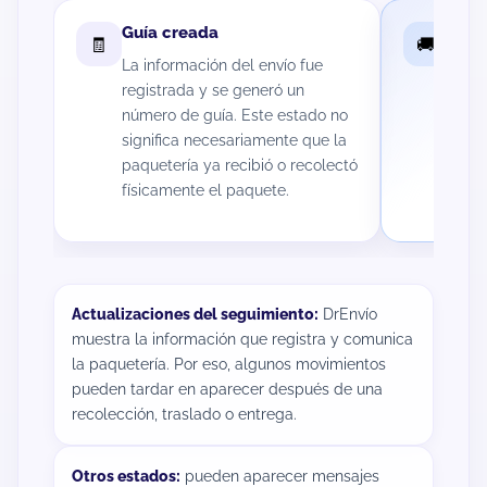
Guía creada
En t
🧾
🚚
La información del envío fue
El pa
registrada y se generó un
regis
número de guía. Este estado no
Puede
significa necesariamente que la
distr
paquetería ya recibió o recolectó
de en
físicamente el paquete.
desti
Actualizaciones del seguimiento:
DrEnvío
muestra la información que registra y comunica
la paquetería. Por eso, algunos movimientos
pueden tardar en aparecer después de una
recolección, traslado o entrega.
Otros estados:
pueden aparecer mensajes