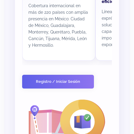
eficiente
Cobertura internacional en
Líneas fuertes e
más de 220 países con amplia
exprés internaci
presencia en México: Ciudad
soluciones puert
de México, Guadalajara,
capacidades ad
Monterrey, Querétaro, Puebla,
importaciones y
Cancún, Tijuana, Mérida, León
exportaciones.
y Hermosillo.
Registro / Iniciar Sesión