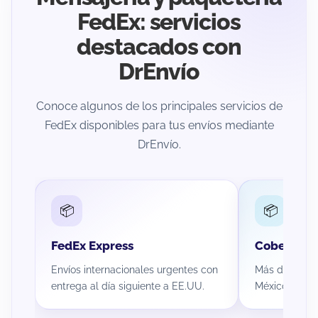
FedEx: servicios
destacados con
DrEnvío
Conoce algunos de los principales servicios de
FedEx disponibles para tus envíos mediante
DrEnvío.
📦
📦
FedEx Express
Cobertura 
Envíos internacionales urgentes con
Más de 1,000 
entrega al día siguiente a EE.UU.
México para e