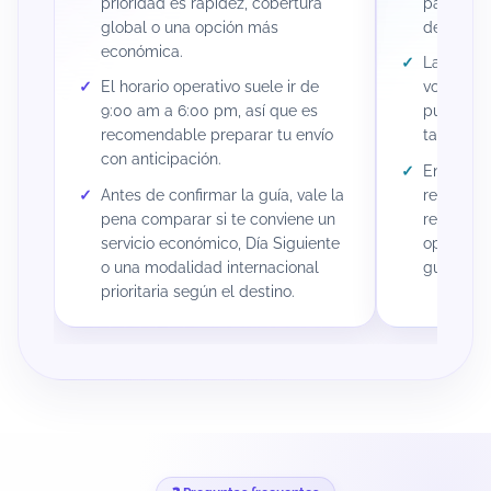
prioridad es rapidez, cobertura
paqueter
global o una opción más
de mayor
económica.
Las dimen
El horario operativo suele ir de
volumétri
9:00 am a 6:00 pm, así que es
pueden in
recomendable preparar tu envío
tarifa y e
con anticipación.
En envíos
Antes de confirmar la guía, vale la
revisar d
pena comparar si te conviene un
restricci
servicio económico, Día Siguiente
operativa
o una modalidad internacional
guía.
prioritaria según el destino.