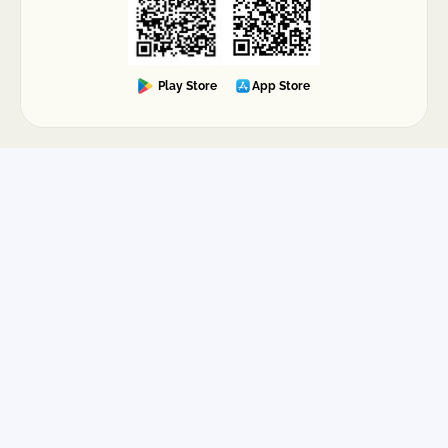
Play Store
App Store