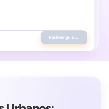
→
Rastrear guía
s Urbanos: