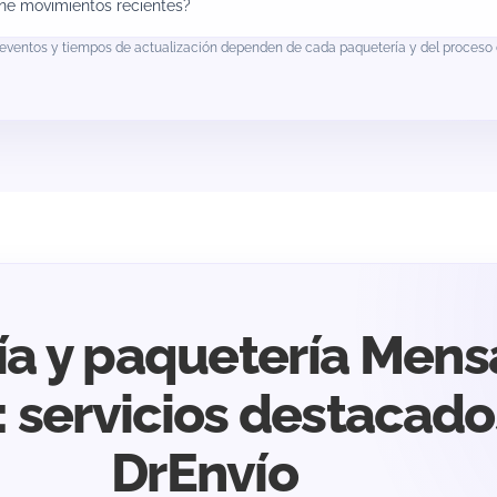
ene movimientos recientes?
eventos y tiempos de actualización dependen de cada paquetería y del proceso c
ía y paquetería Mens
 servicios destacado
DrEnvío