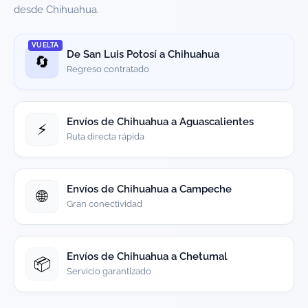
desde Chihuahua.
VUELTA
De San Luis Potosí a Chihuahua
🔄
Regreso contratado
Envíos de Chihuahua a Aguascalientes
⚡
Ruta directa rápida
Envíos de Chihuahua a Campeche
🌐
Gran conectividad
Envíos de Chihuahua a Chetumal
📦
Servicio garantizado