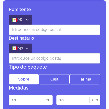
Remitente
MX
Destinatario
MX
Tipo de paquete
Sobre
Caja
Tarima
Medidas
cm
cm