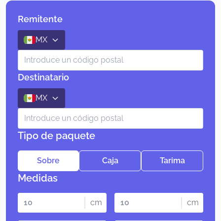
Remitente
MX
Destinatario
MX
Tipo de paquete
Sobre
Caja
Tarima
Medidas
cm
cm