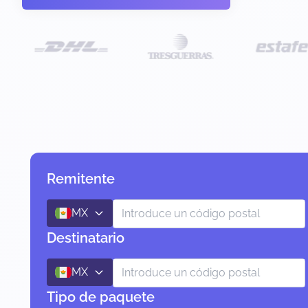
Remitente
MX
Destinatario
MX
Tipo de paquete