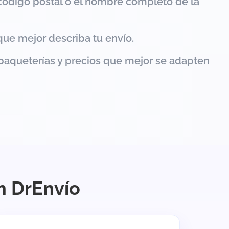
código postal o el nombre completo de la
que mejor describa tu envío.
paqueterías y precios que mejor se adapten
n DrEnvío