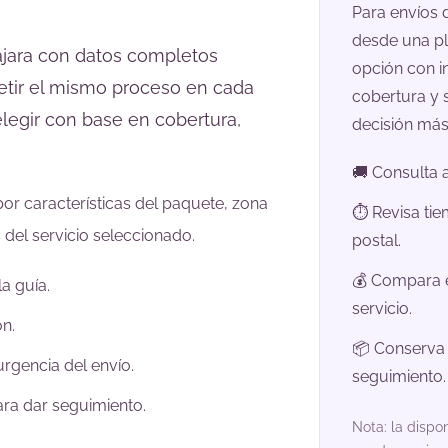
Para envíos 
desde una pl
ajara con datos completos
opción con i
epetir el mismo proceso en cada
cobertura y 
legir con base en cobertura,
decisión más
🚚 Consulta a
or características del paquete, zona
⏱️ Revisa ti
 del servicio seleccionado.
postal.
💰 Compara e
a guía.
servicio.
n.
📦 Conserva 
rgencia del envío.
seguimiento.
ara dar seguimiento.
Nota: la dispon