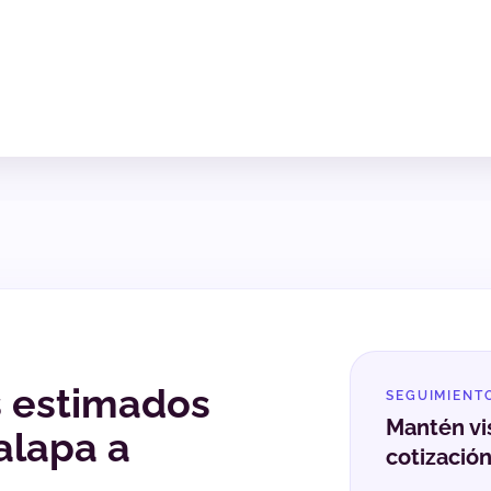
s estimados
SEGUIMIENT
Mantén vis
alapa a
cotizació