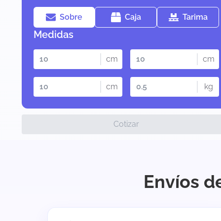
Sobre
Caja
Tarima
Medidas
cm
cm
cm
kg
Cotizar
Envíos d