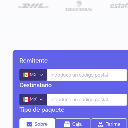
Remitente
MX
Destinatario
MX
Tipo de paquete
Sobre
Caja
Tarima