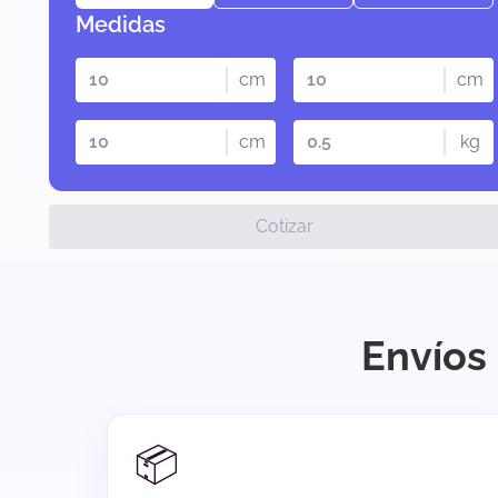
Medidas
cm
cm
cm
kg
Cotizar
Envíos 
📦