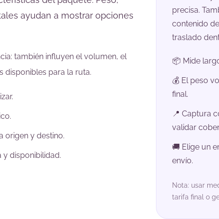
precisa. Tam
tales ayudan a mostrar opciones
contenido de
traslado den
cia: también influyen el volumen, el
📦 Mide largo
 disponibles para la ruta.
💰 El peso vo
final.
zar.
📍 Captura c
ico.
validar cober
 origen y destino.
🚚 Elige un 
y disponibilidad.
envío.
Nota: usar me
tarifa final o 