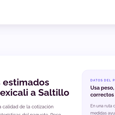
s estimados
DATOS DEL 
Usa peso
xicali a Saltillo
correctos 
En una ruta d
la calidad de la cotización
medidas ayud
terísticas del paquete. Peso,