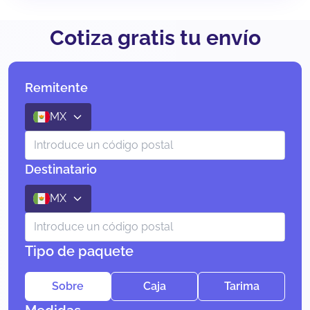
Cotiza gratis tu envío
Remitente
MX
Destinatario
MX
Tipo de paquete
Sobre
Caja
Tarima