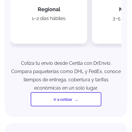
Regional
Naci
1–2 días hábiles.
3–5 días 
Cotiza tu envío desde Centla con DrEnvío.
Compara paqueterías como DHL y FedEx, conoce
tiempos de entrega, cobertura y tarifas
económicas en un solo lugar.
Ir a cotizar