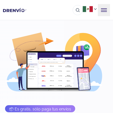
📦 Es gratis, sólo paga tus envíos