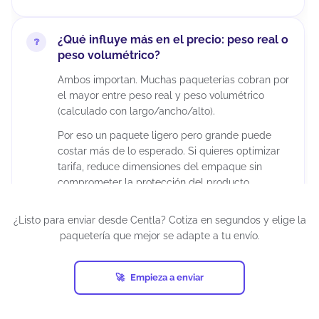
¿Qué influye más en el precio: peso real o
peso volumétrico?
Ambos importan. Muchas paqueterías cobran por
el mayor entre peso real y peso volumétrico
(calculado con largo/ancho/alto).
Por eso un paquete ligero pero grande puede
costar más de lo esperado. Si quieres optimizar
tarifa, reduce dimensiones del empaque sin
comprometer la protección del producto.
¿Listo para enviar desde Centla? Cotiza en segundos y elige la
¿Puedo enviar paquetes grandes desde
paquetería que mejor se adapte a tu envío.
Centla?
Sí, siempre que estén dentro de los límites del
Empieza a enviar
servicio y la paquetería. En el cotizador podrás
ver qué opciones aceptan tu peso/dimensiones
para esa ruta. Si el paquete es muy grande,