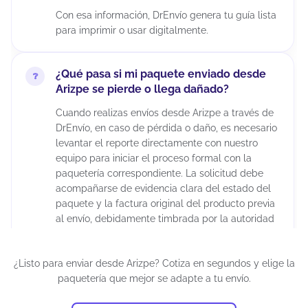
Con esa información, DrEnvío genera tu guía lista
para imprimir o usar digitalmente.
¿Qué pasa si mi paquete enviado desde
Arizpe se pierde o llega dañado?
Cuando realizas envíos desde Arizpe a través de
DrEnvío, en caso de pérdida o daño, es necesario
levantar el reporte directamente con nuestro
equipo para iniciar el proceso formal con la
paquetería correspondiente. La solicitud debe
acompañarse de evidencia clara del estado del
paquete y la factura original del producto previa
al envío, debidamente timbrada por la autoridad
fiscal correspondiente. Es importante considerar
que la aprobación del reembolso depende de la
¿Listo para enviar desde Arizpe? Cotiza en segundos y elige la
evaluación de la empresa de mensajería, ya que
paquetería que mejor se adapte a tu envío.
cada transportista cuenta con sus propios
protocolos de validación.