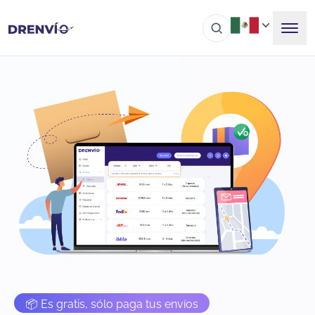
📦 Es gratis, sólo paga tus envíos