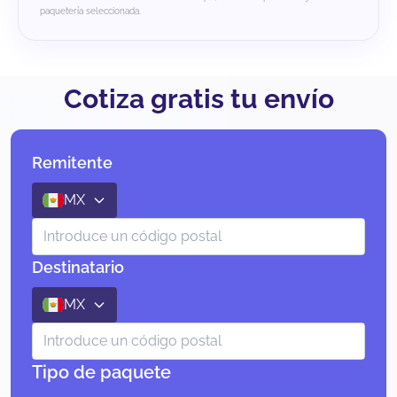
paquetería seleccionada.
Cotiza gratis tu envío
Remitente
MX
Destinatario
MX
Tipo de paquete