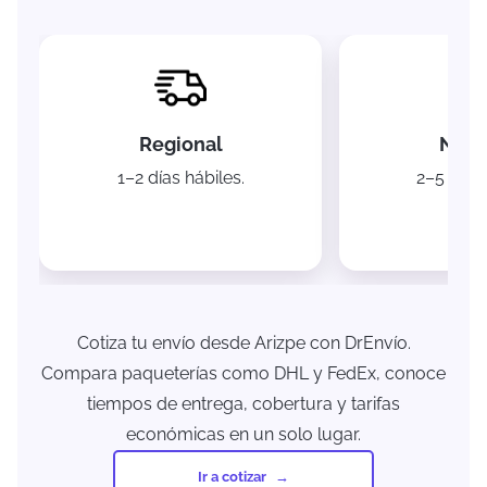
Regional
Naci
1–2 días hábiles.
2–5 días 
Cotiza tu envío desde Arizpe con DrEnvío.
Compara paqueterías como DHL y FedEx, conoce
tiempos de entrega, cobertura y tarifas
económicas en un solo lugar.
Ir a cotizar