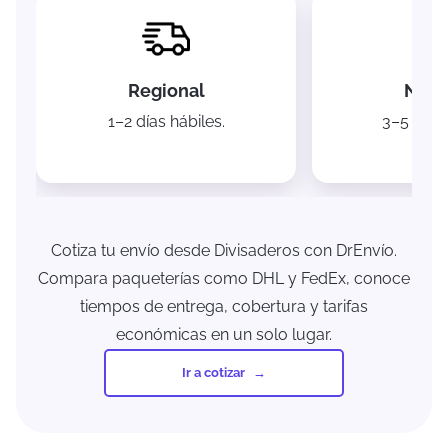
Regional
Naci
1–2 días hábiles.
3–5 días 
Cotiza tu envío desde Divisaderos con DrEnvío.
Compara paqueterías como DHL y FedEx, conoce
tiempos de entrega, cobertura y tarifas
económicas en un solo lugar.
Ir a cotizar