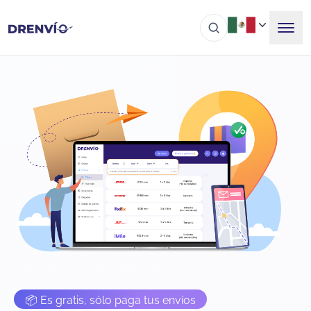
📦 Es gratis, sólo paga tus envíos