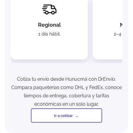
Regional
Naci
1 día hábil.
2–4 días 
Cotiza tu envío desde Hunucmá con DrEnvío.
Compara paqueterías como DHL y FedEx, conoce
tiempos de entrega, cobertura y tarifas
económicas en un solo lugar.
Ir a cotizar