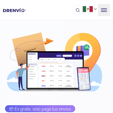
📦 Es gratis, sólo paga tus envíos