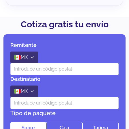
Cotiza gratis tu envío
Remitente
MX
Destinatario
MX
Tipo de paquete
Sobre
Caja
Tarima