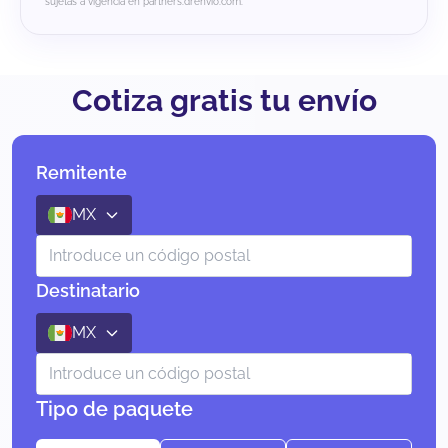
sujetas a vigencia en partners.drenvio.com.
Cotiza gratis tu envío
Remitente
MX
Destinatario
MX
Tipo de paquete