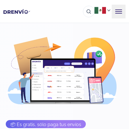
📦 Es gratis, sólo paga tus envíos