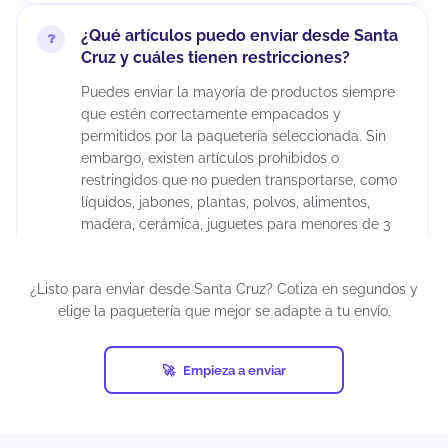
¿Qué artículos puedo enviar desde Santa
Cruz y cuáles tienen restricciones?
Puedes enviar la mayoría de productos siempre
que estén correctamente empacados y
permitidos por la paquetería seleccionada. Sin
embargo, existen artículos prohibidos o
restringidos que no pueden transportarse, como
líquidos, jabones, plantas, polvos, alimentos,
madera, cerámica, juguetes para menores de 3
años, químicos, maquillajes, insecticidas,
suplementos alimenticios, cápsulas, tabletas,
¿Listo para enviar desde Santa Cruz? Cotiza en segundos y
armas artificiales, restos humanos o animales,
elige la paquetería que mejor se adapte a tu envío.
diamantes industriales, pornografía, billetes de
lotería, cheques, obras de arte, antigüedades,
tarjetas de crédito activadas, productos pirata,
Empieza a enviar
entre otros.
Si un envío contiene artículos prohibidos y ocurre
una eventualidad (pérdida, daño, retención o