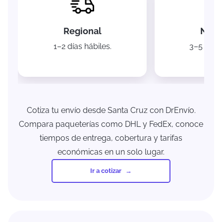
Regional
Naci
1–2 días hábiles.
3–5 días 
Cotiza tu envío desde Santa Cruz con DrEnvío.
Compara paqueterías como DHL y FedEx, conoce
tiempos de entrega, cobertura y tarifas
económicas en un solo lugar.
Ir a cotizar