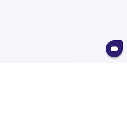
Recursos
Destinos
Políticas
Envíos
Paqueterías
Integraciones
Contacto
Paqueterías
AMPM