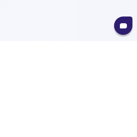
Recursos
Destinos
Políticas
Envíos
Paqueterías
Integraciones
Contacto
Paqueterías
AMPM
99minutos
iVoy
Estafeta
J&T Express