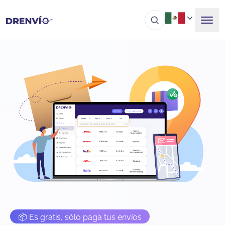
📦 Es gratis, sólo paga tus envíos