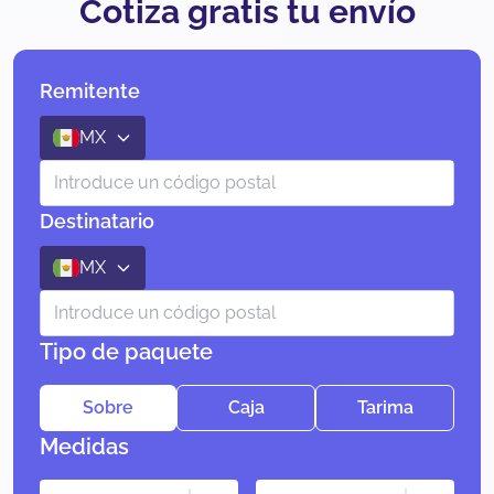
Cotiza gratis tu envío
Remitente
MX
Destinatario
MX
Tipo de paquete
Sobre
Caja
Tarima
Medidas