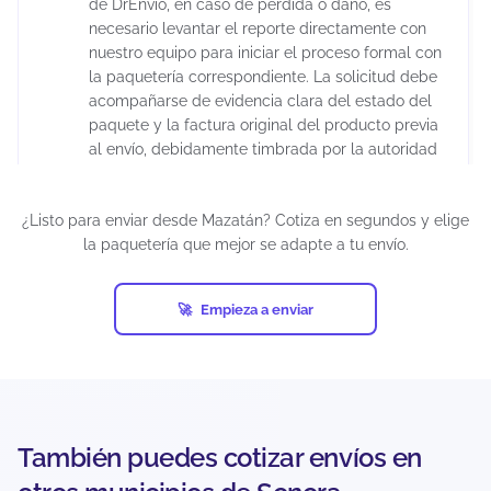
de DrEnvío, en caso de pérdida o daño, es
necesario levantar el reporte directamente con
nuestro equipo para iniciar el proceso formal con
la paquetería correspondiente. La solicitud debe
acompañarse de evidencia clara del estado del
paquete y la factura original del producto previa
al envío, debidamente timbrada por la autoridad
fiscal correspondiente. Es importante considerar
que la aprobación del reembolso depende de la
¿Listo para enviar desde Mazatán? Cotiza en segundos y elige
evaluación de la empresa de mensajería, ya que
la paquetería que mejor se adapte a tu envío.
cada transportista cuenta con sus propios
protocolos de validación.
Los tiempos de resolución pueden extenderse
Empieza a enviar
varias semanas debido a los procesos internos
de investigación. Para reducir riesgos, se
recomienda utilizar embalaje adecuado y
declarar correctamente el valor real del
contenido.
También puedes cotizar envíos en