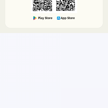
evidencias), más ágil suele ser la resolución.
Play Store
App Store