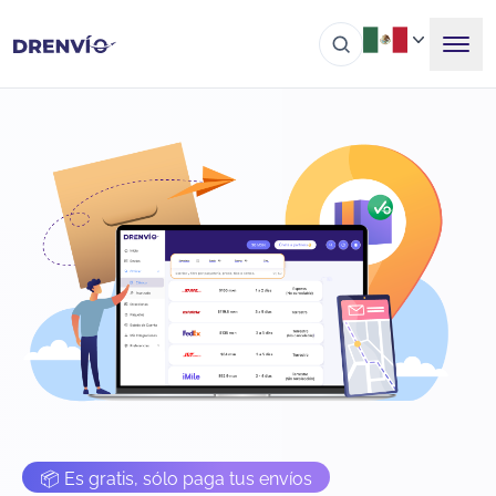
📦 Es gratis, sólo paga tus envíos