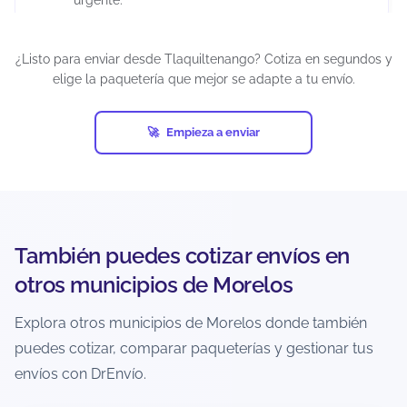
¿Puedo cancelar un envío después de
¿Listo para enviar desde Tlaquiltenango? Cotiza en segundos y
generar la guía?
elige la paquetería que mejor se adapte a tu envío.
Depende del estatus del envío y de la política de
la paquetería. Si el paquete aún no ha sido
Empieza a enviar
recolectado o ingresado a la red, suele haber
más posibilidades.
Si ya está en tránsito, normalmente no es
cancelable. La recomendación es revisar
inmediatamente el estatus y actuar lo más
También puedes cotizar envíos en
pronto posible.
otros municipios de Morelos
¿Cómo evito retrasos o incidencias al
Explora otros municipios de Morelos donde también
enviar desde Tlaquiltenango?
puedes cotizar, comparar paqueterías y gestionar tus
Verifica dirección completa, código postal
envíos con DrEnvío.
correcto y teléfono vigente del destinatario.