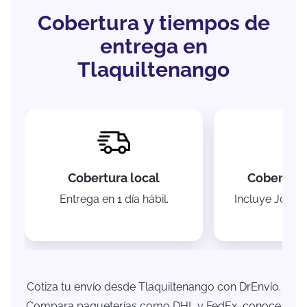
Cobertura y tiempos de
entrega en
Tlaquiltenango
Cobertura local
Cobertura
Entrega en 1 día hábil.
Incluye Jojutl
Ixtl
Cotiza tu envío desde Tlaquiltenango con DrEnvío.
Compara paqueterías como DHL y FedEx, conoce