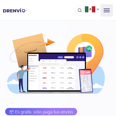
📦 Es gratis, sólo paga tus envíos