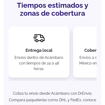
Tiempos estimados y
zonas de cobertura
Entrega local
Cobertura
Envíos dentro de Acámbaro
Envíos a cualq
con tiempos de 24 a 48
México en 3 a 6
horas.
Cotiza tu envío desde Acámbaro con DrEnvío.
Compara paqueterías como DHL y FedEx, conoce