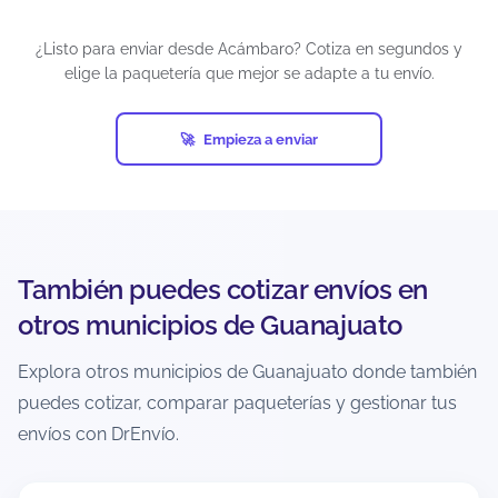
¿Puedo cancelar un envío después de
generar la guía?
¿Listo para enviar desde Acámbaro? Cotiza en segundos y
elige la paquetería que mejor se adapte a tu envío.
Depende del estatus del envío y de la política de
la paquetería. Si el paquete aún no ha sido
recolectado o ingresado a la red, suele haber
Empieza a enviar
más posibilidades.
Si ya está en tránsito, normalmente no es
cancelable. La recomendación es revisar
inmediatamente el estatus y actuar lo más
pronto posible.
También puedes cotizar envíos en
otros municipios de Guanajuato
¿Cómo evito retrasos o incidencias al
enviar desde Acámbaro?
Explora otros municipios de Guanajuato donde también
puedes cotizar, comparar paqueterías y gestionar tus
Verifica dirección completa, código postal
correcto y teléfono vigente del destinatario.
envíos con DrEnvío.
Empaca con materiales adecuados y declara
medidas/peso reales para evitar ajustes.