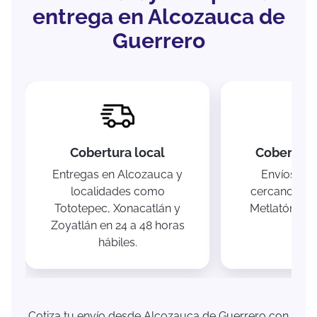
entrega en Alcozauca de
Guerrero
Cobertura local
Cobertura
Entregas en Alcozauca y
Envíos a m
localidades como
cercanos co
Tototepec, Xonacatlán y
Metlatónoc e
Zoyatlán en 24 a 48 horas
hábi
hábiles.
Cotiza tu envío desde Alcozauca de Guerrero con