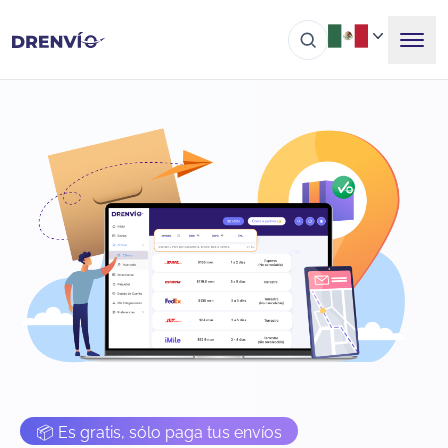
📦 Es gratis, sólo paga tus envíos