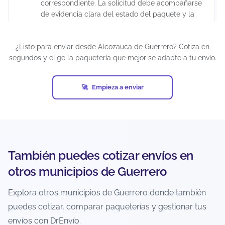
correspondiente. La solicitud debe acompañarse
de evidencia clara del estado del paquete y la
factura original del producto previa al envío,
debidamente timbrada por la autoridad fiscal
¿Listo para enviar desde Alcozauca de Guerrero? Cotiza en
correspondiente. Es importante considerar que la
segundos y elige la paquetería que mejor se adapte a tu envío.
aprobación del reembolso depende de la
evaluación de la empresa de mensajería, ya que
cada transportista cuenta con sus propios
Empieza a enviar
protocolos de validación.
Los tiempos de resolución pueden extenderse
varias semanas debido a los procesos internos
de investigación. Para reducir riesgos, se
recomienda utilizar embalaje adecuado y
También puedes cotizar envíos en
declarar correctamente el valor real del
contenido.
otros municipios de Guerrero
Explora otros municipios de Guerrero donde también
¿Hay un límite de peso o tamaño para
puedes cotizar, comparar paqueterías y gestionar tus
envíos desde Alcozauca de Guerrero?
envíos con DrEnvío.
Sí. Cada paquetería maneja límites de peso y